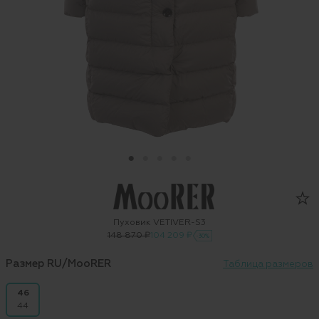
Пуховик VETIVER-S3
148 870 ₽
104 209 ₽
-30%
Размер RU/MooRER
Таблица размеров
46
44