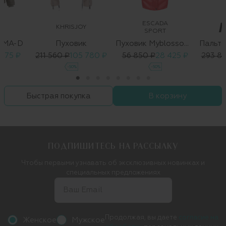
ESCADA
KHRISJOY
SPORT
MMA-D
Пуховик
Пуховик Myblossom 1007927 01
 175 ₽
211 560 ₽
105 780 ₽
56 850 ₽
28 425 ₽
293 8
-50%
-50%
Быстрая покупка
В корзину
ПОДПИШИТЕСЬ НА РАССЫЛКУ
Чтобы первыми узнавать об эксклюзивных новинках и
специальных предложениях
Продолжая, вы даете
согласие на
Женское
Мужское