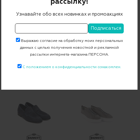
рассылку!
Узнавайте обо всех новинках и промоакциях
Выражаю согласие на обработку моих персональных
данных с целью получения новостной и рекламной
рассылки интернета-магазина ПЕРСОНА.
Лоферы
Лоферы
41 500 ₽
33 200 ₽
38 950 ₽
31 160 ₽
С положением о конфиденциальности ознакомлен.
-20%
-20%