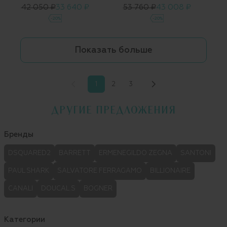
42 050 ₽
33 640 ₽
53 760 ₽
43 008 ₽
-20%
-20%
Показать больше
1
2
3
ДРУГИЕ ПРЕДЛОЖЕНИЯ
Бренды
DSQUARED2
BARRETT
ERMENEGILDO ZEGNA
SANTONI
PAUL SHARK
SALVATORE FERRAGAMO
BILLIONAIRE
CANALI
DOUCAL.S
BOGNER
Категории