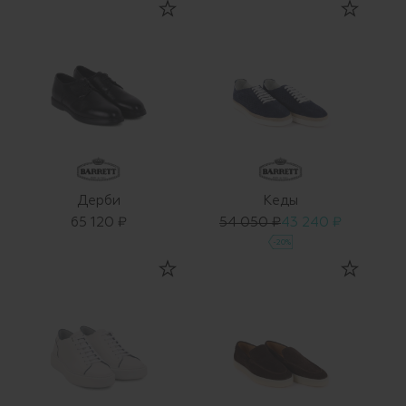
Дерби
Кеды
65 120 ₽
54 050 ₽
43 240 ₽
-20%