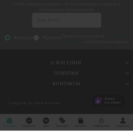
Чтобы первыми узнавать об эксклюзивных новинках и
специальных предложениях
Продолжая, вы даете
согласие на
Женское
Мужское
обработку
персональных данных
О МАГАЗИНЕ
ПОКУПКИ
КОНТАКТЫ
Следите за нами в сетях:
Главная
Новинки
Sale
Бренды
Каталог
Избранное
Профиль