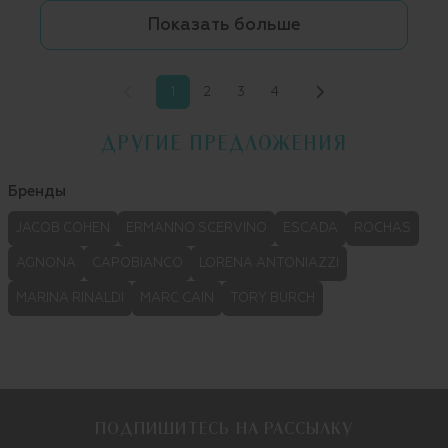
Показать больше
1
2
3
4
ДРУГИЕ ПРЕДЛОЖЕНИЯ
Бренды
JACOB COHEN
ERMANNO SCERVINO
ESCADA
ROCHAS
AGNONA
CAPOBIANCO
LORENA ANTONIAZZI
MARINA RINALDI
MARC CAIN
TORY BURCH
ПОДПИШИТЕСЬ НА РАССЫЛКУ