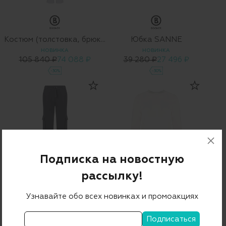
Костюм (толстовка, брюки)
Юбка SANNE
НОВИНКА
НОВИНКА
105 840 ₽
74 088 ₽
39 280 ₽
27 496 ₽
-30%
-30%
Подписка на новостную
рассылку!
Брюки MAROU-2
Лонгслив ALEXI-1
Узнавайте обо всех новинках и промоакциях
33 410 ₽
16 090 ₽