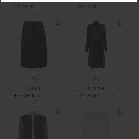
28 100 ₽
14 050 ₽
36 750 ₽
18 375 ₽
-50%
-50%
Юбка
Платье
43 000 ₽
21 500 ₽
39 100 ₽
11 730 ₽
-50%
-70%