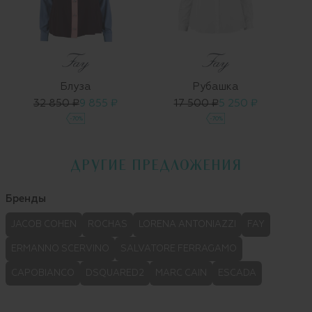
Блуза
Рубашка
32 850 ₽
9 855 ₽
17 500 ₽
5 250 ₽
-70%
-70%
ДРУГИЕ ПРЕДЛОЖЕНИЯ
Бренды
JACOB COHEN
ROCHAS
LORENA ANTONIAZZI
FAY
ERMANNO SCERVINO
SALVATORE FERRAGAMO
CAPOBIANCO
DSQUARED2
MARC CAIN
ESCADA