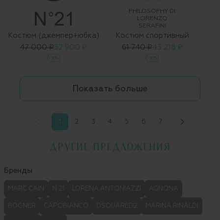
PHILOSOPHY DI
LORENZO
SERAFINI
Костюм (джемпер+юбка)
Костюм спортивный
47 000 ₽
32 900 ₽
61 740 ₽
43 218 ₽
-30%
-30%
Показать больше
1
2
3
4
5
6
7
ДРУГИЕ ПРЕДЛОЖЕНИЯ
Бренды
MARC CAIN
N 21
LORENA ANTONIAZZI
AGNONA
BOGNER
CAPOBIANCO
DSQUARED2
MARINA RINALDI