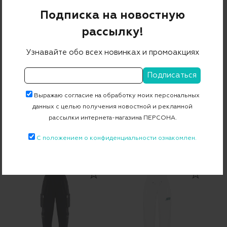
44 840 ₽
31 388 ₽
Подписка на новостную
-30%
рассылку!
Узнавайте обо всех новинках и промоакциях
Выражаю согласие на обработку моих персональных
данных с целью получения новостной и рекламной
рассылки интернета-магазина ПЕРСОНА.
CIRCOLO
Джемпер MEGGI-1
Брюки
С положением о конфиденциальности ознакомлен.
46 750 ₽
22 800 ₽
15 960 ₽
-30%