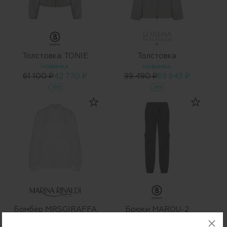
Толстовка TONIE
Толстовка
НОВИНКА
НОВИНКА
61 100 ₽
42 770 ₽
99 490 ₽
69 643 ₽
-30%
-30%
Бомбер MRSGIRAFFA
Брюки MAROU-2
НОВИНКА
33 410 ₽