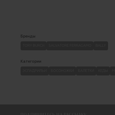
Бренды
TORY BURCH
SALVATORE FERRAGAMO
BALLY
Категории
ЭСПАДРИЛЬИ
БОСОНОЖКИ
БАЛЕТКИ
КЕДЫ
М
ПОДПИШИТЕСЬ НА РАССЫЛКУ