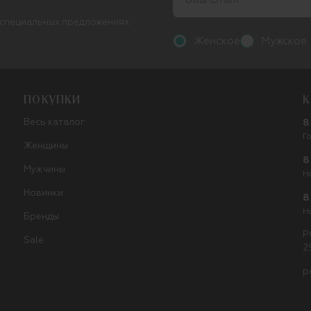
 специальных предложениях
Женское
Мужское
ПОКУПКИ
К
Весь каталог
8
Г
Женщины
8
Мужчины
Н
Новинки
8
Н
Бренды
Р
Sale
2
p