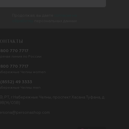
Продолжая, вы даете
согласие на
обработку
персональных данных
ОНТАКТЫ
 800 770 7717
орячая линия по России
 800 770 7717
абережные Челны women
 (8552) 49 3333
абережные Челны men
Ф, РТ, г.Набережные Челны, проспект Хасана Туфана, д.
9В(14/05В)
ersona@personashop.com