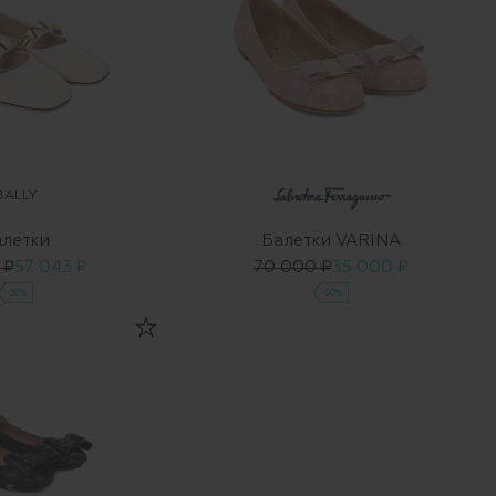
BALLY
алетки
Балетки VARINA
 ₽
57 043 ₽
70 000 ₽
35 000 ₽
-30%
-50%