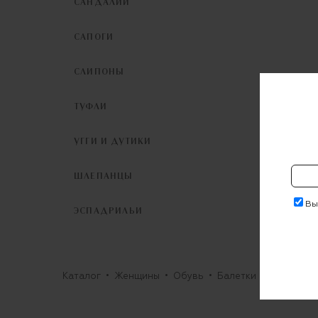
САНДАЛИИ
САПОГИ
СЛИПОНЫ
ТУФЛИ
Б
УГГИ И ДУТИКИ
16 20
ШЛЕПАНЦЫ
Выр
ЭСПАДРИЛЬИ
Каталог
Женщины
Обувь
Балетки