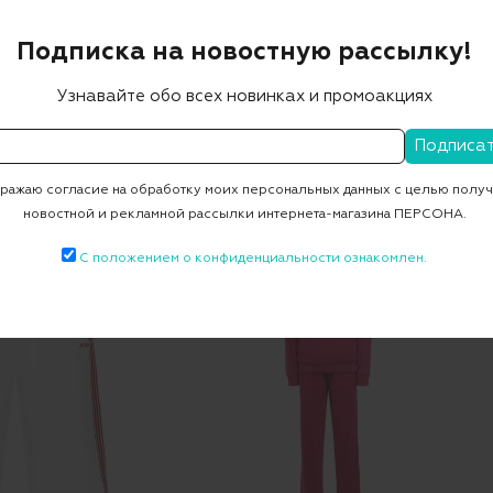
Подписка на новостную рассылку!
Узнавайте обо всех новинках и промоакциях
AUTRY
AUTRY
лстовка
Худи
 ₽
22 568 ₽
36 120 ₽
25 284 ₽
ажаю согласие на обработку моих персональных данных с целью полу
-30%
новостной и рекламной рассылки интернета-магазина ПЕРСОНА.
-30%
С положением о конфиденциальности ознакомлен.