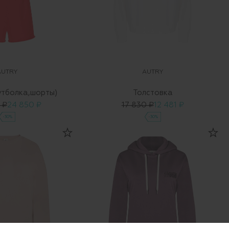
AUTRY
AUTRY
утболка,шорты)
Толстовка
 ₽
24 850 ₽
17 830 ₽
12 481 ₽
-30%
-30%