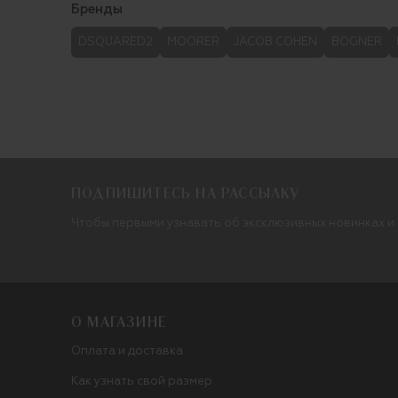
Бренды
DSQUARED2
MOORER
JACOB COHEN
BOGNER
ПОДПИШИТЕСЬ НА РАССЫЛКУ
Чтобы первыми узнавать об эксклюзивных новинках и
О МАГАЗИНЕ
Оплата и доставка
Как узнать свой размер