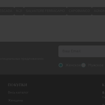
ESCADA
N 21
SALVATORE FERRAGAMO
CAPOBIANCO
AGNO
 специальных предложениях
Женское
Мужское
ПОКУПКИ
К
Весь каталог
8
Г
Женщины