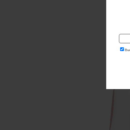
То
32 240
Выр