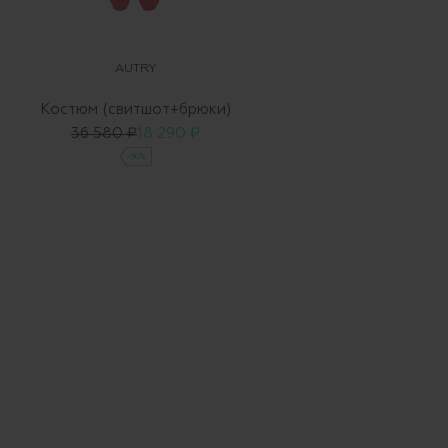
AUTRY
Костюм (свитшот+брюки)
36 580 ₽
18 290 ₽
-50%