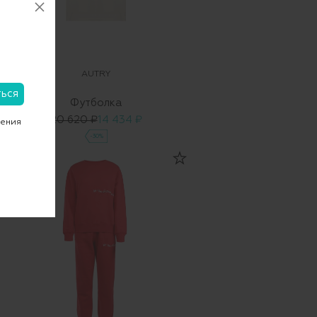
AUTRY
Футболка
20 620 ₽
14 434 ₽
чения
-30%