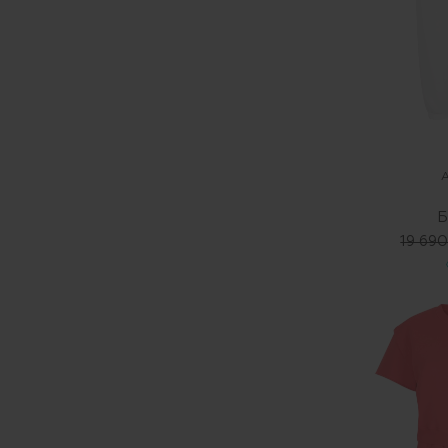
Б
19 690