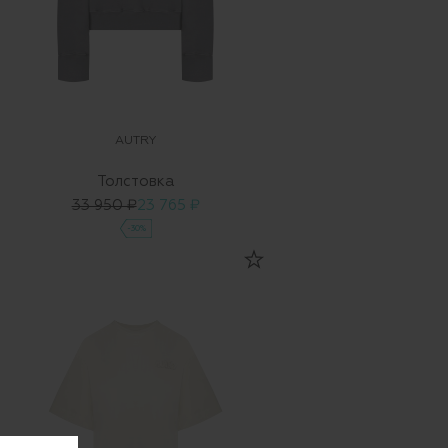
AUTRY
Толстовка
33 950 ₽
23 765 ₽
-30%