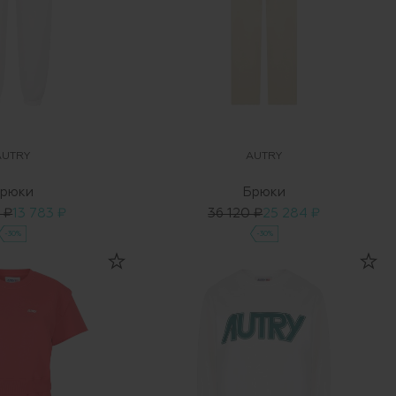
AUTRY
AUTRY
рюки
Брюки
 ₽
13 783 ₽
36 120 ₽
25 284 ₽
-30%
-30%