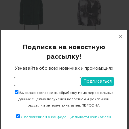
KHRISJOY
KHRISJOY
Подписка на новостную
Пуховик
Пуховик
рассылку!
251 430 ₽
202 710 ₽
Узнавайте обо всех новинках и промоакциях
ДРУГИЕ ПРЕДЛОЖЕНИЯ
Бренды
Выражаю согласие на обработку моих персональных
данных с целью получения новостной и рекламной
FAY
JACOB COHEN
BILLIONAIRE
LUIGI BIANCHI MANTOVA
рассылки интернета-магазина ПЕРСОНА.
DSQUARED2
SALVATORE FERRAGAMO
MOORER
BOGNER
С положением о конфиденциальности ознакомлен.
CANALI
ZZEGNA