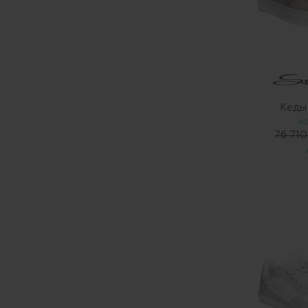
Кеды
Н
76 710