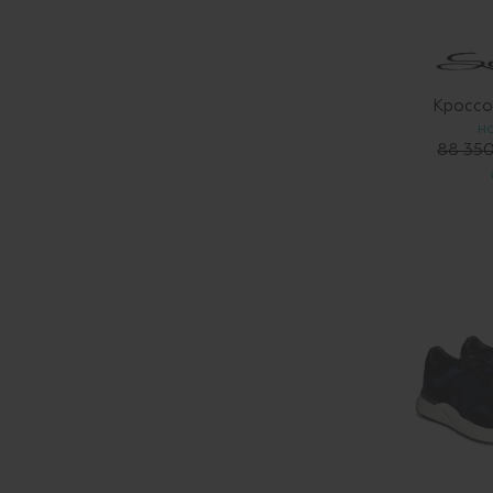
Кроссо
Н
88 350