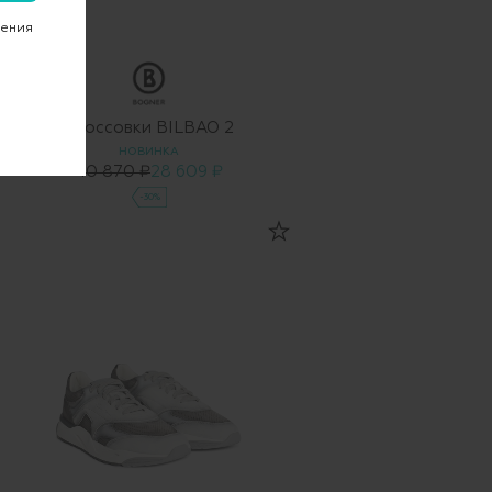
чения
Кроссовки BILBAO 2
НОВИНКА
40 870 ₽
28 609 ₽
-30%