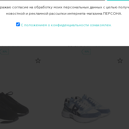
ажаю согласие на обработку моих персональных данных с целью полу
новостной и рекламной рассылки интернета-магазина ПЕРСОНА.
С положением о конфиденциальности ознакомлен.
LY-CUBE-16
Кеды MONTECARLO-B
ОВИНКА
НОВИНКА
0 ₽
70 875 ₽
95 870 ₽
67 109 ₽
-30%
-30%