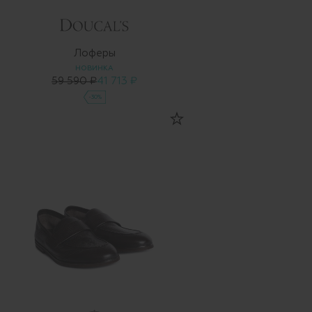
Лоферы
НОВИНКА
59 590 ₽
41 713 ₽
-30%