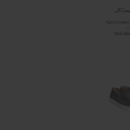
Кроссовк
Н
107 38