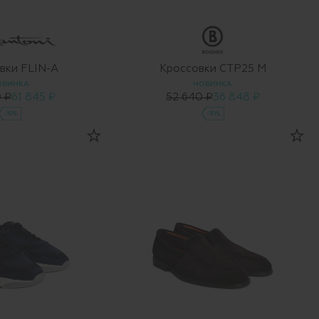
вки FLIN-A
Кроссовки CTP25 M
ОВИНКА
НОВИНКА
 ₽
61 845 ₽
52 640 ₽
36 848 ₽
-30%
-30%