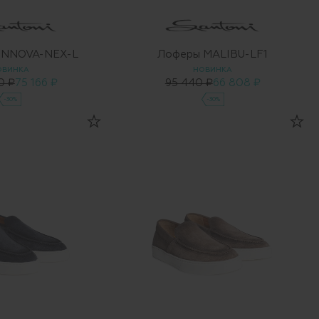
и NNOVA-NEX-L
Лоферы MALIBU-LF1
ОВИНКА
НОВИНКА
0 ₽
75 166 ₽
95 440 ₽
66 808 ₽
-30%
-30%