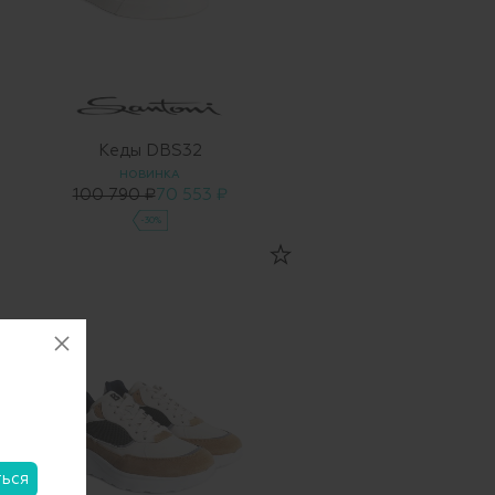
Кеды DBS32
НОВИНКА
100 790 ₽
70 553 ₽
-30%