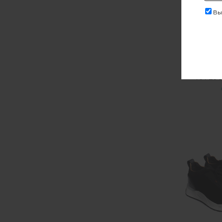
Выр
Кеды O
Н
101 25