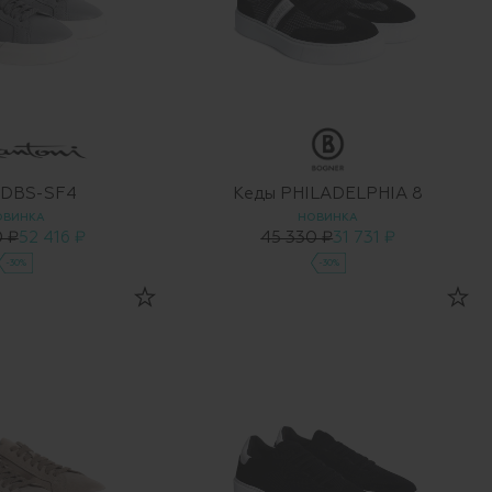
 DBS-SF4
Кеды PHILADELPHIA 8
ОВИНКА
НОВИНКА
0 ₽
52 416 ₽
45 330 ₽
31 731 ₽
-30%
-30%