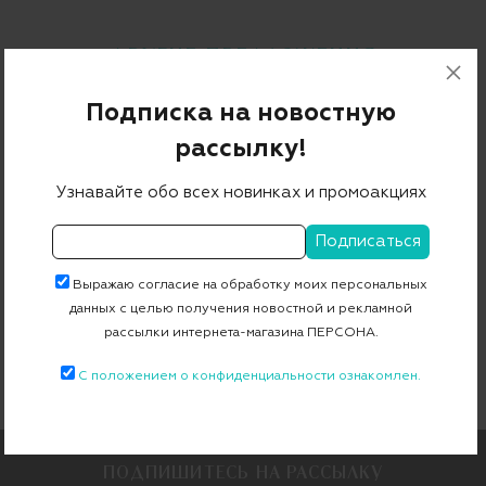
ДРУГИЕ ПРЕДЛОЖЕНИЯ
Бренды
Подписка на новостную
рассылку!
BARRETT
DOUCAL.S
HOGAN
BOGNER
DSQUARED2
BILLIONAIRE
SANTONI
ERMENEGILDO ZEGNA
PAUL SHARK
Узнавайте обо всех новинках и промоакциях
CANALI
Выражаю согласие на обработку моих персональных
Категории
данных с целью получения новостной и рекламной
КРОССОВКИ
рассылки интернета-магазина ПЕРСОНА.
С положением о конфиденциальности ознакомлен.
ПОДПИШИТЕСЬ НА РАССЫЛКУ