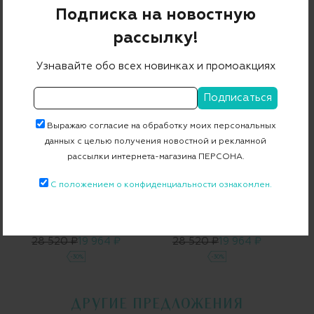
Подписка на новостную
Шапка
Шапка
рассылку!
25 050 ₽
20 040 ₽
24 250 ₽
19 400 ₽
-20%
-20%
Узнавайте обо всех новинках и промоакциях
Выражаю согласие на обработку моих персональных
данных с целью получения новостной и рекламной
рассылки интернета-магазина ПЕРСОНА.
С положением о конфиденциальности ознакомлен.
CORTIGIANI
CORTIGIANI
Шапка
Шапка
28 520 ₽
19 964 ₽
28 520 ₽
19 964 ₽
-30%
-30%
ДРУГИЕ ПРЕДЛОЖЕНИЯ