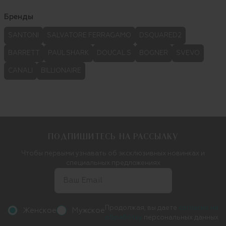
Бренды
SANTONI
SALVATORE FERRAGAMO
DSQUARED2
BARRETT
PAUL SHARK
DOUCAL.S
BOGNER
SVEVO
CANALI
BILLIONAIRE
ПОДПИШИТЕСЬ НА РАССЫЛКУ
Чтобы первыми узнавать об эксклюзивных новинках и
специальных предложениях
Продолжая, вы даете
согласие на
Женское
Мужское
обработку
персональных данных