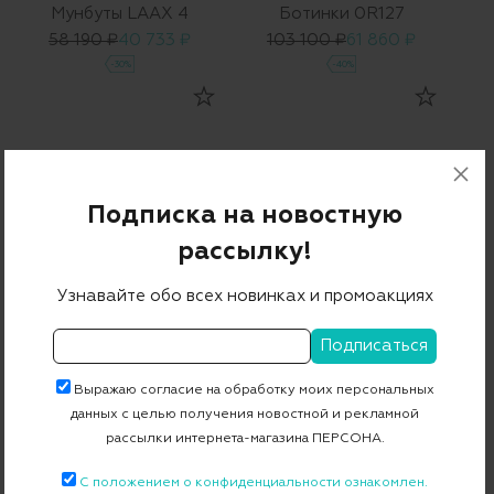
Мунбуты LAAX 4
Ботинки 0R127
58 190 ₽
40 733 ₽
103 100 ₽
61 860 ₽
-30%
-40%
Подписка на новостную
рассылку!
Узнавайте обо всех новинках и промоакциях
Ботинки
Ботинки
74 560 ₽
37 280 ₽
83 800 ₽
41 900 ₽
-50%
-50%
Выражаю согласие на обработку моих персональных
данных с целью получения новостной и рекламной
рассылки интернета-магазина ПЕРСОНА.
С положением о конфиденциальности ознакомлен.