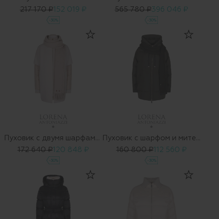
217 170 ₽
152 019 ₽
565 780 ₽
396 046 ₽
-30%
-30%
Пуховик с двумя шарфами DONNA
Пуховик с шарфом и митенками DONNA
172 640 ₽
120 848 ₽
160 800 ₽
112 560 ₽
-30%
-30%