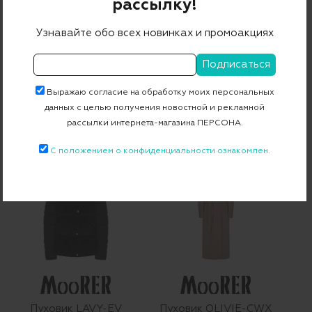
рассылку!
Узнавайте обо всех новинках и промоакциях
ADD
Выражаю согласие на обработку моих персональных
данных с целью получения новостной и рекламной
Пуховик
Пуховик CAROLA-IV
рассылки интернета-магазина ПЕРСОНА.
100 230 ₽
70 161 ₽
220 590 ₽
154 413 ₽
-30%
-30%
С положением о конфиденциальности ознакомлен.
Пуховик LAVY-EV
Пуховик OLIVIE-CWX