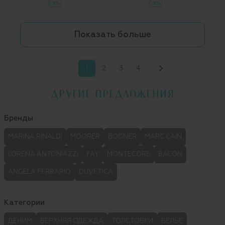
-30%
-30%
Показать больше
1
2
3
4
ДРУГИЕ ПРЕДЛОЖЕНИЯ
Бренды
MARINA RINALDI
MOORER
BOGNER
MARC CAIN
LORENA ANTONIAZZI
FAY
MONTECORE
BACON
ANGELA FERRARIO
DUVETICA
Категории
ДЕНИМ
ВЕРХНЯЯ ОДЕЖДА
ТОЛСТОВКИ
БЕЛЬЕ