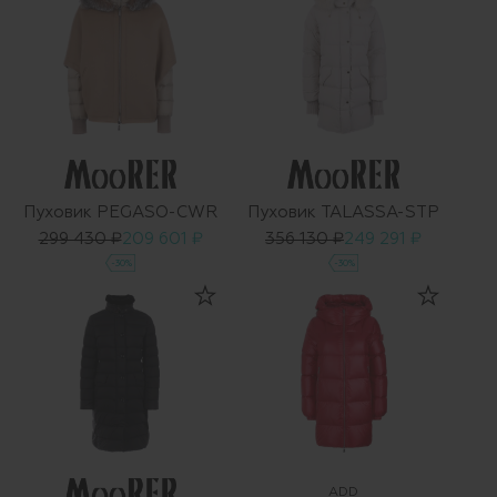
Пуховик PEGASO-CWR
Пуховик TALASSA-STP
299 430 ₽
209 601 ₽
356 130 ₽
249 291 ₽
-30%
-30%
ADD