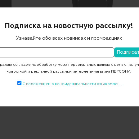
Подписка на новостную рассылку!
Узнавайте обо всех новинках и промоакциях
OGDAR
BOGDAR
ье THRISH
Платье ADDY
 ₽
47 628 ₽
61 380 ₽
36 828 ₽
ажаю согласие на обработку моих персональных данных с целью полу
-40%
новостной и рекламной рассылки интернета-магазина ПЕРСОНА.
-40%
С положением о конфиденциальности ознакомлен.