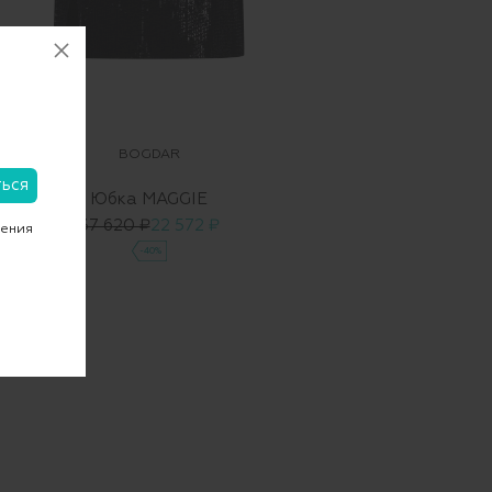
BOGDAR
Юбка MAGGIE
37 620 ₽
22 572 ₽
чения
-40%