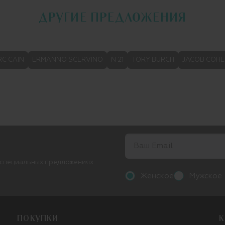
ДРУГИЕ ПРЕДЛОЖЕНИЯ
C CAIN
ERMANNO SCERVINO
N 21
TORY BURCH
JACOB COH
 специальных предложениях
Женское
Мужское
ПОКУПКИ
К