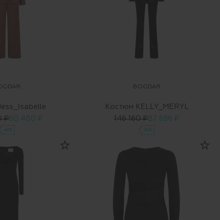
OGDAR
BOGDAR
ess_Isabelle
Костюм KELLY_MERYL
0 ₽
60 480 ₽
146 160 ₽
87 696 ₽
-40%
-40%