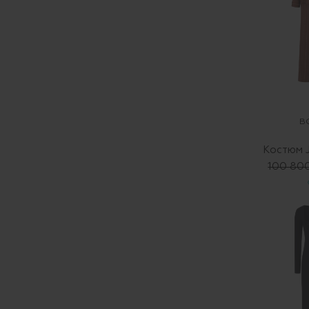
B
Костюм J
100 80