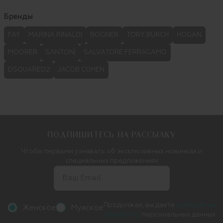
Бренды
FAY
MARINA RINALDI
BOGNER
TORY BURCH
HOGAN
MOORER
SANTONI
SALVATORE FERRAGAMO
DSQUARED2
JACOB COHEN
ПОДПИШИТЕСЬ НА РАССЫЛКУ
Чтобы первыми узнавать об эксклюзивных новинках и
специальных предложениях
Продолжая, вы даете
согласие на
Женское
Мужское
обработку
персональных данных