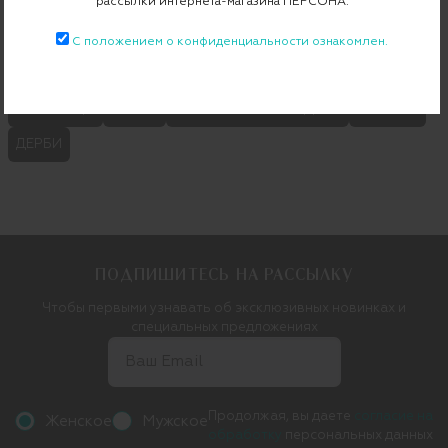
рассылки интернета-магазина ПЕРСОНА.
Категории
С положением о конфиденциальности ознакомлен.
САНДАЛИИ
КРОССОВКИ
МОНКИ
КЕДЫ
ЭСПАДРИЛЬИ
ШЛЕПАНЦЫ
БРОГИ
КЛАССИЧЕСКИЕ МОДЕЛИ
ЛОФЕРЫ
ДЕРБИ
ПОДПИШИТЕСЬ НА РАССЫЛКУ
Чтобы первыми узнавать об эксклюзивных новинках и
специальных предложениях
Продолжая, вы даете
согласие на
Женское
Мужское
обработку
персональных данных