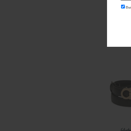
Выр
Реме
13 20