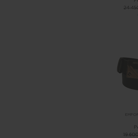
Р
24 45
EMPOR
Р
19 60