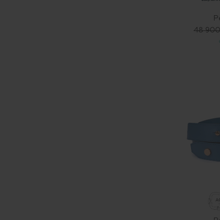
Р
48 900