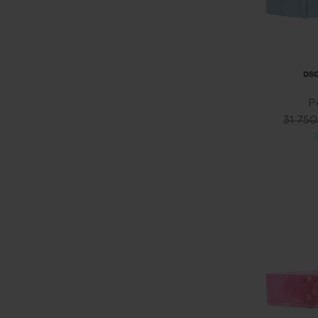
Р
31 750