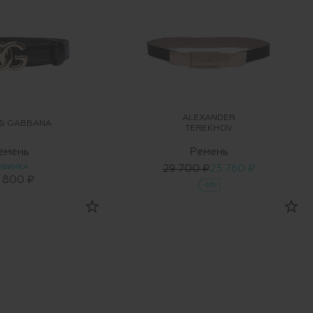
ALEXANDER
 & GABBANA
TEREKHOV
емень
Ремень
ОВИНКА
29 700 ₽
23 760 ₽
 800 ₽
-20%