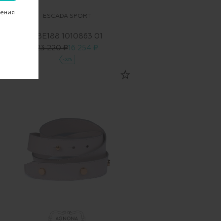
чения
ESCADA SPORT
ABE188 1010863 01
23 220 ₽
16 254 ₽
-30%