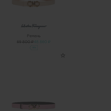
Ремень
69 800 ₽
48 860 ₽
-30%