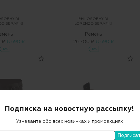
OSOPHY DI
PHILOSOPHY DI
O SERAFINI
LORENZO SERAFINI
емень
Ремень
 ₽
18 690 ₽
26 700 ₽
18 690 ₽
-30%
-30%
Подписка на новостную рассылку!
Узнавайте обо всех новинках и промоакциях