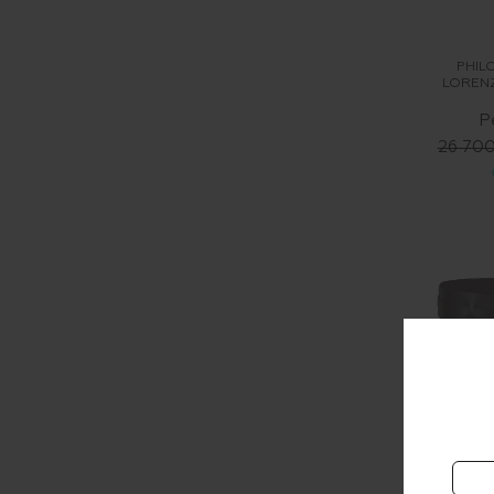
PHIL
LORENZ
Р
26 700