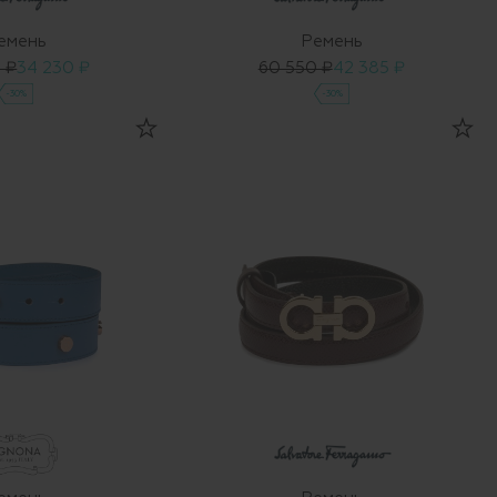
емень
Ремень
 ₽
34 230 ₽
60 550 ₽
42 385 ₽
-30%
-30%