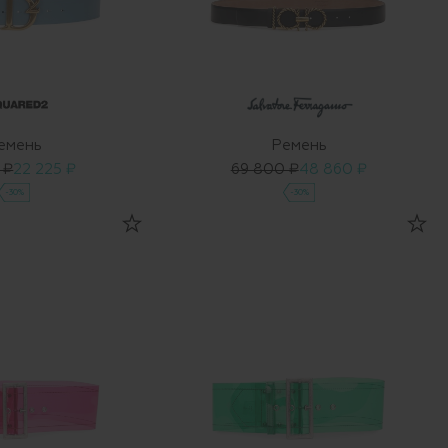
емень
Ремень
 ₽
22 225 ₽
69 800 ₽
48 860 ₽
-30%
-30%