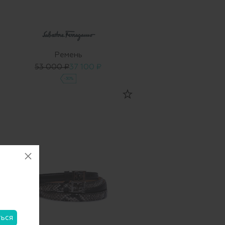
Ремень
53 000 ₽
37 100 ₽
-30%