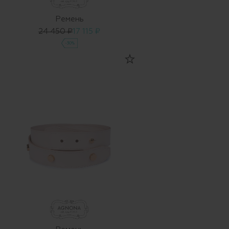
Ремень
24 450 ₽
17 115 ₽
-30%