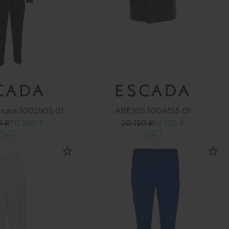
anuna 1002905 01
ABE355 1004818 01
0 ₽
70 560 ₽
20 150 ₽
14 105 ₽
-30%
-30%