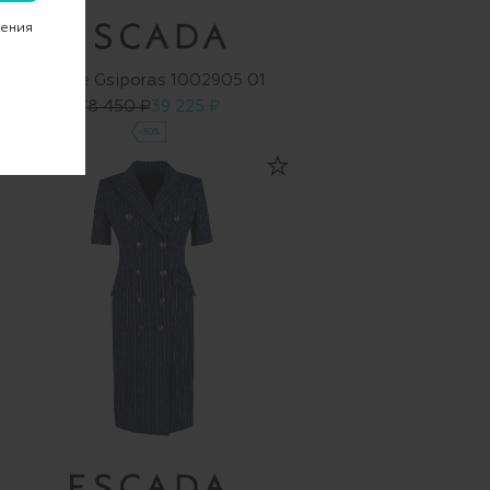
чения
Платье Gsiporas 1002905 01
78 450 ₽
39 225 ₽
-50%