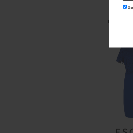
Выр
Begastu_T
100 70