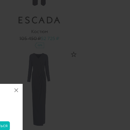
Костюм
105 450 ₽
52 725 ₽
-50%