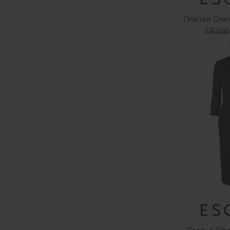
Платье Diw
53 150