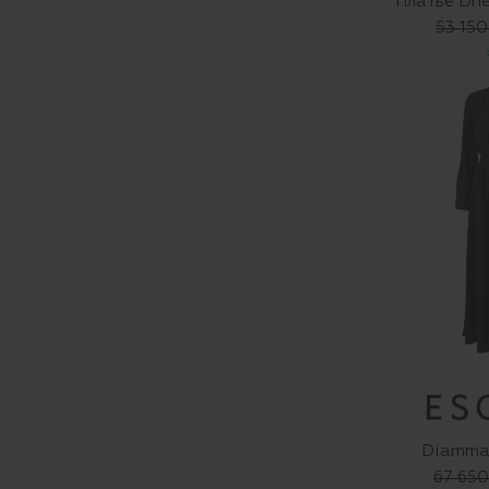
Платье Dhe
53 150
Diamma
67 650