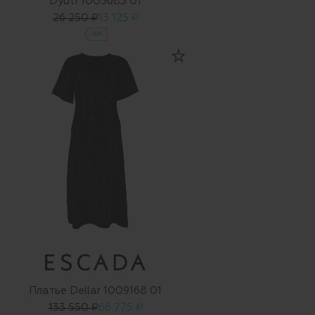
Dyuti 1005683 01
26 250 ₽
13 125 ₽
-50%
Платье Dellar 1009168 01
133 550 ₽
66 775 ₽