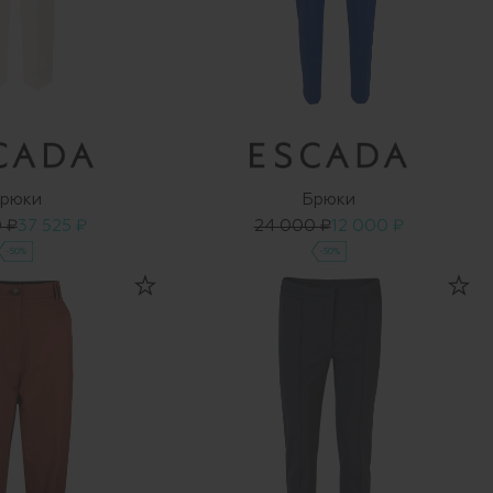
рюки
Брюки
 ₽
37 525 ₽
24 000 ₽
12 000 ₽
-50%
-50%