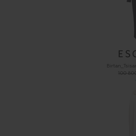
Birtan_Tsis
100 80