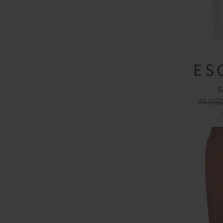
Б
75 050