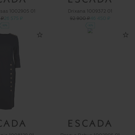
isas 1002905 01
Drixana 1009372 01
 ₽
26 575 ₽
92 900 ₽
46 450 ₽
-50%
-50%