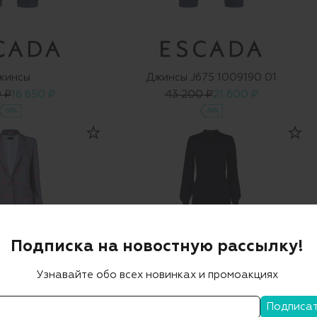
жинсы
Джинсы J675 1009190 01
 ₽
16 650 ₽
43 200 ₽
21 600 ₽
-50%
-50%
Подписка на новостную рассылку!
Узнавайте обо всех новинках и промоакциях