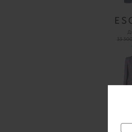
Д
33 300