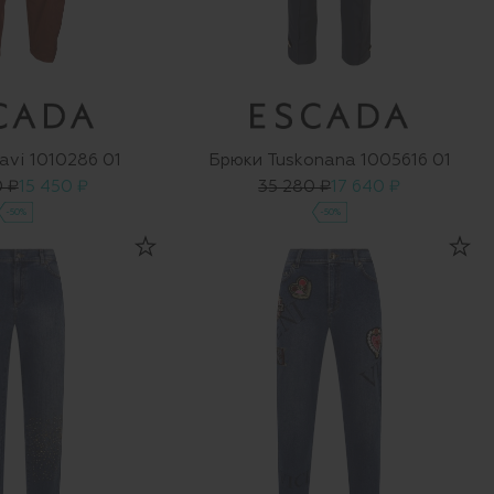
avi 1010286 01
Брюки Tuskonana 1005616 01
 ₽
15 450 ₽
35 280 ₽
17 640 ₽
-50%
-50%