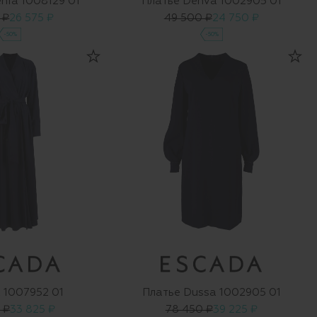
nia 1008129 01
Платье Dehva 1002905 01
 ₽
26 575 ₽
49 500 ₽
24 750 ₽
-50%
-50%
 1007952 01
Платье Dussa 1002905 01
 ₽
33 825 ₽
78 450 ₽
39 225 ₽