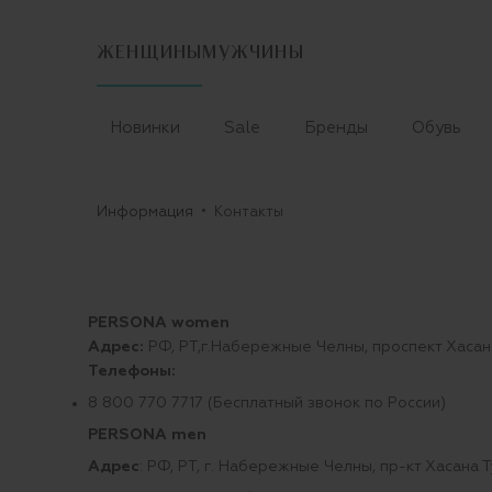
ЖЕНЩИНЫ
МУЖЧИНЫ
Новинки
Sale
Бренды
Обувь
Информация
Контакты
PERSONA women
Адрес:
РФ, РТ,г.Набережные Челны, проспект Хасана
Телефоны:
8 800 770 7717 (Бесплатный звонок по России)
PERSONA men
Адрес
: РФ, РТ, г. Набережные Челны, пр-кт Хасана Т