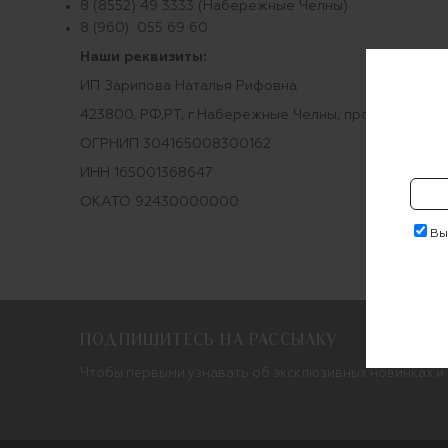
8 (8552) 49 3333 (Набережные Челны)
8 (960) 055 69 60
Наши реквизиты:
ИП Зарипова Наталья Рифовна
423800, РФ,РТ, г.Набережные Челны, проспект Хасан
ОГРНИП 304165008300162
ИНН 165001368647
ОКАТО 92430000000
Выр
ПОДПИШИТЕСЬ НА РАССЫЛКУ
Чтобы первыми узнавать об эксклюзивных новинках и