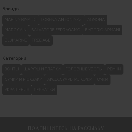
Бренды
MARINA RINALDI
LORENA ANTONIAZZI
AGNONA
MARC CAIN
SALVATORE FERRAGAMO
EMPORIO ARMANI
BLUMARINE
FREE AGE
Категории
ЗОНТЫ
ШАРФЫ И ПЛАТКИ
ГОЛОВНЫЕ УБОРЫ
РЕМНИ
СУМКИ И РЮКЗАКИ
АКСЕССУАРЫ ИЗ КОЖИ
ОЧКИ
УКРАШЕНИЯ
ПЕРЧАТКИ
ПОДПИШИТЕСЬ НА РАССЫЛКУ