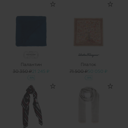
Палантин
Платок
30 350 ₽
21 245 ₽
71 500 ₽
50 050 ₽
-30%
-30%