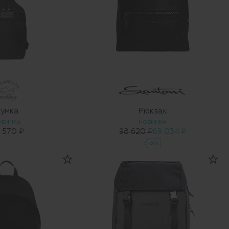
умка
Рюкзак
ОВИНКА
НОВИНКА
 570 ₽
98 620 ₽
69 034 ₽
-30%