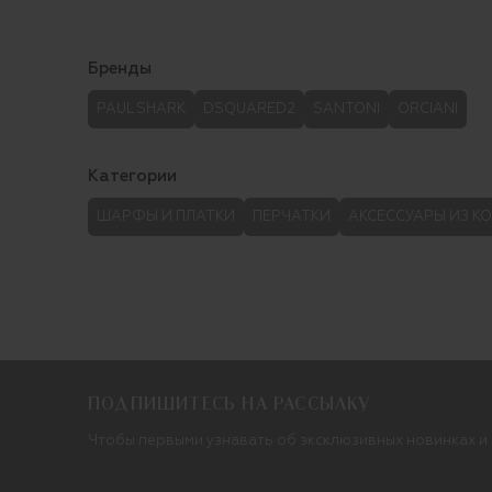
Бренды
PAUL SHARK
DSQUARED2
SANTONI
ORCIANI
Категории
ШАРФЫ И ПЛАТКИ
ПЕРЧАТКИ
АКСЕССУАРЫ ИЗ К
ПОДПИШИТЕСЬ НА РАССЫЛКУ
Чтобы первыми узнавать об эксклюзивных новинках и