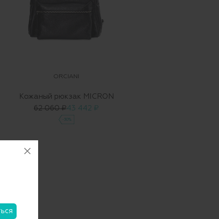
ORCIANI
Кожаный рюкзак MICRON
62 060 ₽
43 442 ₽
-30%