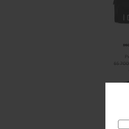
Р
65 700