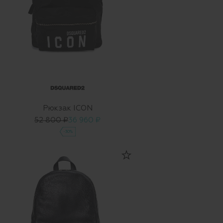
Рюкзак ICON
52 800 ₽
36 960 ₽
-30%