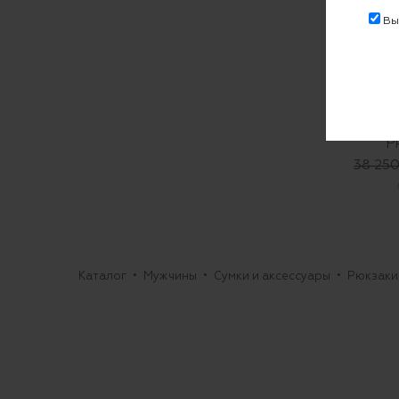
Выр
Р
38 250
Каталог
Мужчины
Сумки и аксессуары
Рюкзаки