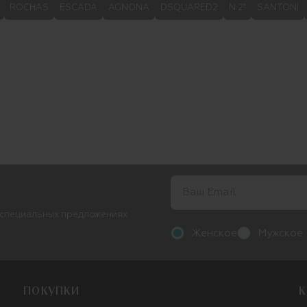
ROCHAS
ESCADA
AGNONA
DSQUARED2
N 21
SANTONI
 специальных предложениях
Женское
Мужское
ПОКУПКИ
К