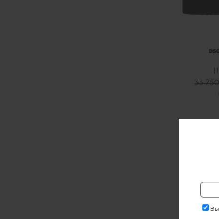
Ш
33 750
Выр