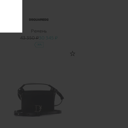
Ремень
43 350 ₽
30 345 ₽
-30%