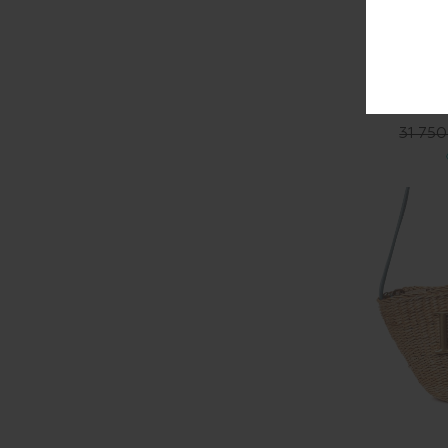
Р
31 750