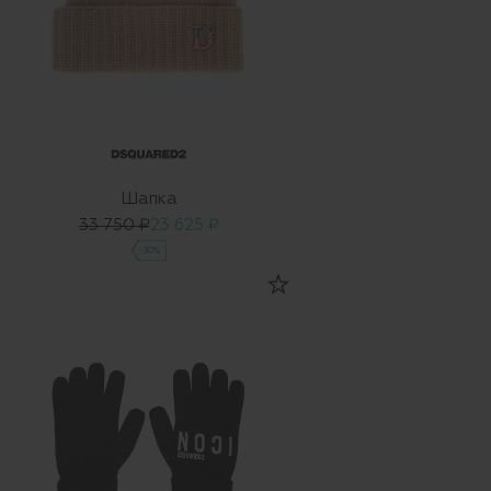
Шапка
33 750 ₽
23 625 ₽
-30%