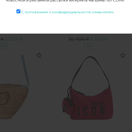
новостной и рекламной рассылки интернета-магазина ПЕРСОНА.
С положением о конфиденциальности ознакомлен.
емень
Ремень
 ₽
22 225 ₽
30 400 ₽
21 280 ₽
-30%
-30%