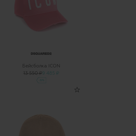
Бейсболка ICON
13 550 ₽
9 485 ₽
-30%