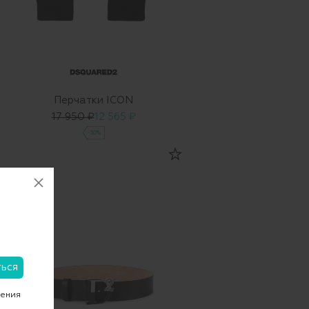
Перчатки ICON
17 950 ₽
12 565 ₽
-30%
чения