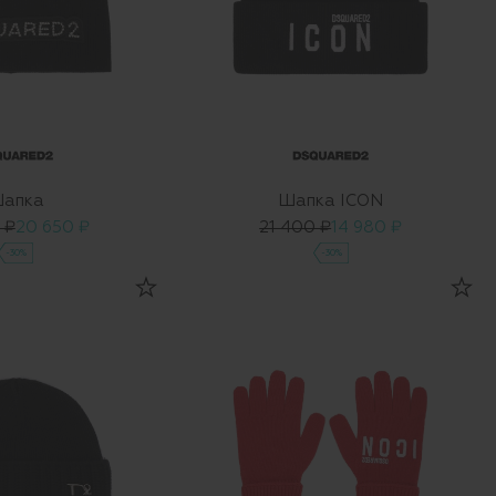
апка
Шапка ICON
 ₽
20 650 ₽
21 400 ₽
14 980 ₽
-30%
-30%