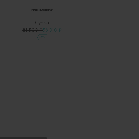
Сумка
81 300 ₽
56 910 ₽
-30%