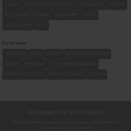
CANALI
SALVATORE FERRAGAMO
CAPOBIANCO
ZZEGNA
PAUL SHARK
BOGNER
BILLIONAIRE
SVEVO
JACOB COHEN
FLY 3
Категории
ПИДЖАКИ
БЕЛЬЕ
БРЮКИ
ДОМАШНЯЯ ОДЕЖДА
ДЕНИМ
ТРИКОТАЖ
СПОРТИВНАЯ ОДЕЖДА
ПЛЯЖНАЯ ОДЕЖДА
ВЕРХНЯЯ ОДЕЖДА
ШОРТЫ
ПОДПИШИТЕСЬ НА РАССЫЛКУ
Чтобы первыми узнавать об эксклюзивных новинках и
специальных предложениях