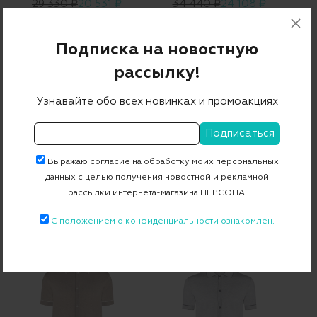
29 330 ₽
20 531 ₽
34 440 ₽
24 108 ₽
-30%
-30%
Подписка на новостную
рассылку!
Узнавайте обо всех новинках и промоакциях
Выражаю согласие на обработку моих персональных
GRAN SASSO
данных с целью получения новостной и рекламной
Кардиган
Поло
рассылки интернета-магазина ПЕРСОНА.
НОВИНКА
НОВИНКА
34 440 ₽
24 108 ₽
42 140 ₽
29 498 ₽
С положением о конфиденциальности ознакомлен.
-30%
-30%