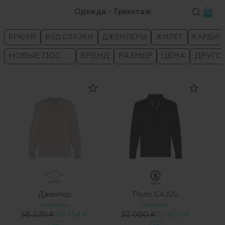
Одежда - Трикотаж
БРЮКИ
ВОДОЛАЗКИ
ДЖЕМПЕРЫ
ЖИЛЕТ
КАРДИГ
НОВЫЕ ПОСТУПЛЕНИЯ
БРЕНД
РАЗМЕР
ЦЕНА
ДРУГО
Джемпер
Поло CAJUS
НОВИНКА
НОВИНКА
58 220 ₽
40 754 ₽
32 000 ₽
22 400 ₽