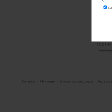
Выр
PHIL
Портмон
76 050
Каталог
Мужчины
Сумки и аксессуары
Аксессу