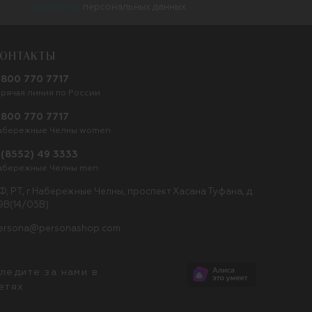
обработку
персональных данных
ОНТАКТЫ
 800 770 7717
орячая линия по России
 800 770 7717
абережные Челны women
 (8552) 49 3333
абережные Челны men
Ф, РТ, г.Набережные Челны, проспект Хасана Туфана, д.
9В(14/05В)
ersona@personashop.com
ледите за нами в
етях: