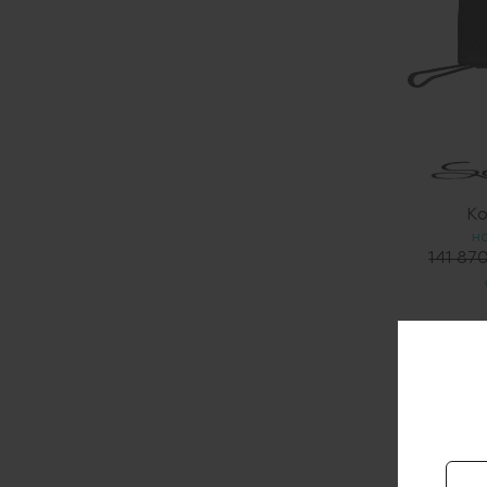
Ко
Н
141 87