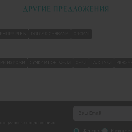
ДРУГИЕ ПРЕДЛОЖЕНИЯ
PHILIPP PLEIN
DOLCE & GABBANA
ORCIANI
РЫ ИЗ КОЖИ
СУМКИ И ПОРТФЕЛИ
ОЧКИ
ГАЛСТУКИ
РЮКЗА
 специальных предложениях
Женское
Мужское