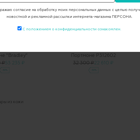
ажаю согласие на обработку моих персональных данных с целью полу
новостной и рекламной рассылки интернета-магазина ПЕРСОНА.
С положением о конфиденциальности ознакомлен.
IPP PLEIN
е "Bradley"
Портмоне P312602
 ₽
53 235 ₽
32 300 ₽
22 610 ₽
-30%
-30%
ары из кожи