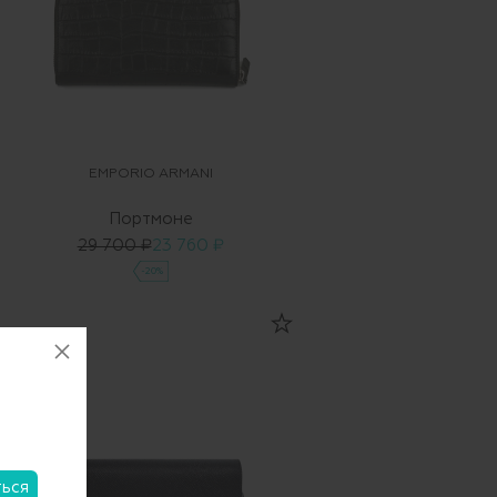
EMPORIO ARMANI
Портмоне
29 700 ₽
23 760 ₽
-20%