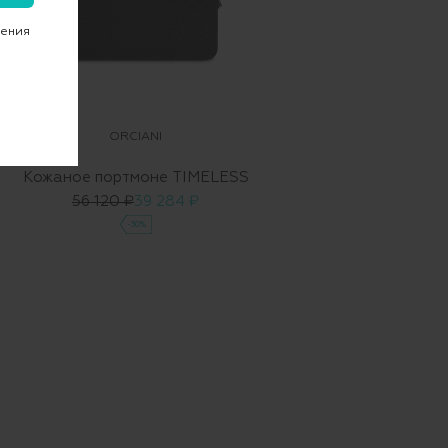
чения
ORCIANI
Кожаное портмоне TIMELESS
56 120 ₽
39 284 ₽
-30%