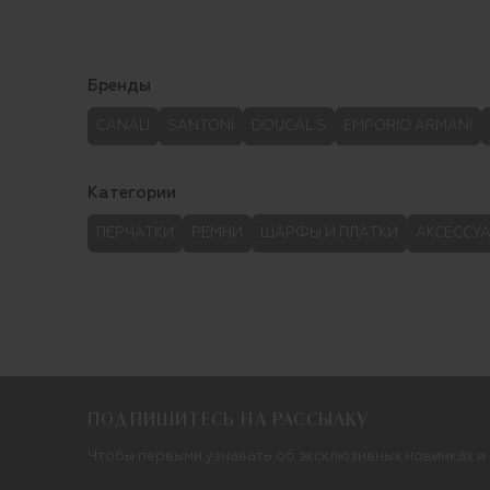
Бренды
CANALI
SANTONI
DOUCAL.S
EMPORIO ARMANI
Категории
ПЕРЧАТКИ
РЕМНИ
ШАРФЫ И ПЛАТКИ
АКСЕССУА
ПОДПИШИТЕСЬ НА РАССЫЛКУ
Чтобы первыми узнавать об эксклюзивных новинках и