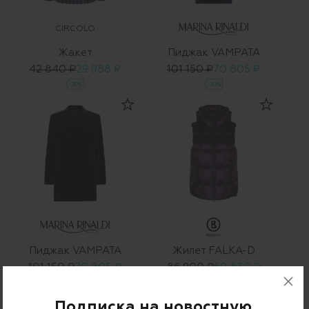
CIRCOLO
Жакет
Пиджак VAMPATA
42 840 ₽
29 988 ₽
101 150 ₽
70 805 ₽
-30%
-30%
Пиджак VAMPATA
Жилет FALKA-D
101 150 ₽
70 805 ₽
86 900 ₽
60 830 ₽
-30%
-30%
Подписка на новостную