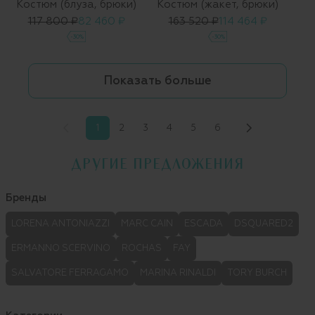
Костюм (блуза, брюки)
Костюм (жакет, брюки)
117 800 ₽
82 460 ₽
163 520 ₽
114 464 ₽
-30%
-30%
Показать больше
1
2
3
4
5
6
ДРУГИЕ ПРЕДЛОЖЕНИЯ
Бренды
LORENA ANTONIAZZI
MARC CAIN
ESCADA
DSQUARED2
ERMANNO SCERVINO
ROCHAS
FAY
SALVATORE FERRAGAMO
MARINA RINALDI
TORY BURCH