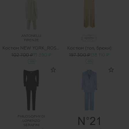
ANTONELLI
FIRENZE
Костюм NEW YORK_ROSALBA
Костюм (топ, брюки)
102 700 ₽
71 890 ₽
197 300 ₽
138 110 ₽
-30%
-30%
PHILOSOPHY DI
LORENZO
SERAFINI