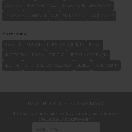
ESCADA
MARINA RINALDI
SALVATORE FERRAGAMO
LORENA ANTONIAZZI
N 21
MARC CAIN
DSQUARED2
Категории
РУБАШКИ И БЛУЗЫ
ВЕРХНЯЯ ОДЕЖДА
ЮБКИ
ФУТБОЛКИ И ПОЛО
ПЛАТЬЯ
ПЛЯЖНАЯ ОДЕЖДА
ШОРТЫ
СПОРТИВНАЯ ОДЕЖДА
БЕЛЬЕ
ТОЛСТОВКИ
ПОДПИШИТЕСЬ НА РАССЫЛКУ
Чтобы первыми узнавать об эксклюзивных новинках и
специальных предложениях