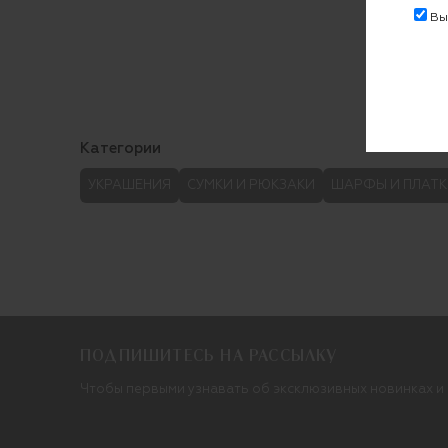
Выр
Категории
УКРАШЕНИЯ
СУМКИ И РЮКЗАКИ
ШАРФЫ И ПЛАТК
ПОДПИШИТЕСЬ НА РАССЫЛКУ
Чтобы первыми узнавать об эксклюзивных новинках и