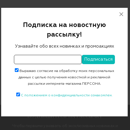
ДРУГИЕ ПРЕДЛОЖЕНИЯ
Подписка на новостную
Бренды
рассылку!
TORY BURCH
Узнавайте обо всех новинках и промоакциях
Категории
КАЗАКИ
МЮЛИ
ТУФЛИ
САНДАЛИИ
СЛИПОНЫ
Выражаю согласие на обработку моих персональных
данных с целью получения новостной и рекламной
ЛОФЕРЫ
БАЛЕТКИ
МОКАСИНЫ
ШЛЕПАНЦЫ
САПОГИ
рассылки интернета-магазина ПЕРСОНА.
С положением о конфиденциальности ознакомлен.
ПОДПИШИТЕСЬ НА РАССЫЛКУ
Чтобы первыми узнавать об эксклюзивных новинках и