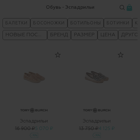
Обувь - Эспадрильи
БАЛЕТКИ
БОСОНОЖКИ
БОТИЛЬОНЫ
БОТИНКИ
К
НОВЫЕ ПОСТУПЛЕНИЯ
БРЕНД
РАЗМЕР
ЦЕНА
ДРУГО
Эспадрильи
Эспадрильи
16 900 ₽
5 070 ₽
13 750 ₽
4 125 ₽
-70%
-70%