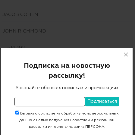
JACOB COHEN
JOHN RICHMOND
L.B.M. 1911
LUIGI BIANCHI MANTOVA
Подписка на новостную
рассылку!
MANZONI 24
Узнавайте обо всех новинках и промоакциях
MARIA CONTIGIANI
Выражаю согласие на обработку моих персональных
MATT CHAZ
данных с целью получения новостной и рекламной
рассылки интернета-магазина ПЕРСОНА.
MONTECORE