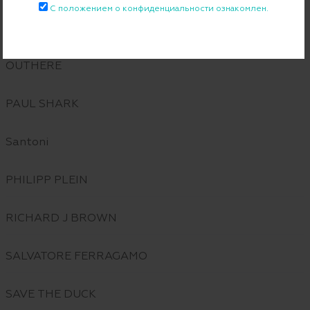
С положением о конфиденциальности ознакомлен.
MOORER
OUTHERE
PAUL SHARK
Santoni
PHILIPP PLEIN
RICHARD J BROWN
SALVATORE FERRAGAMO
SAVE THE DUCK