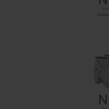
Бот
70 85