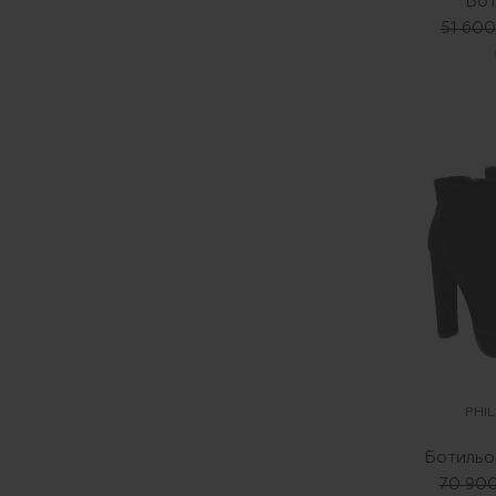
Бот
51 600
PHIL
Ботильо
70 90