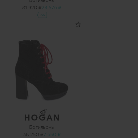
Ботильоны
81 920 ₽
24 576 ₽
-70%
Ботильоны
38 250 ₽
7 650 ₽