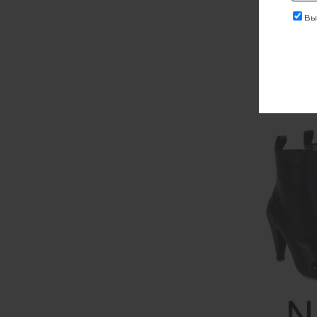
Выр
Ботильо
94 500