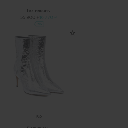
Ботильоны
55 900 ₽
16 770 ₽
-70%
IRO