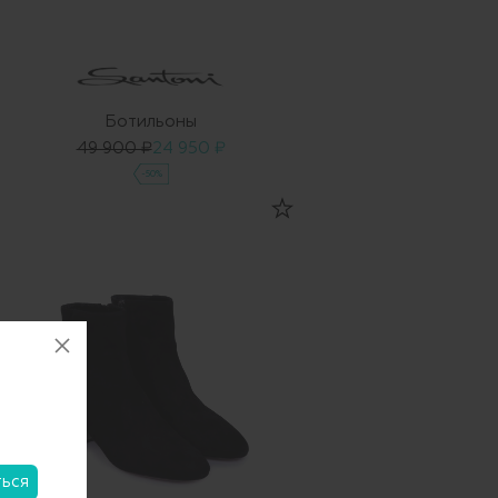
Ботильоны
49 900 ₽
24 950 ₽
-50%