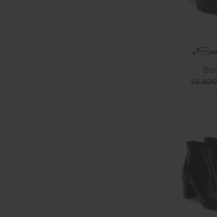
Бот
53 800