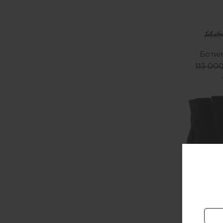
Ботил
113 00