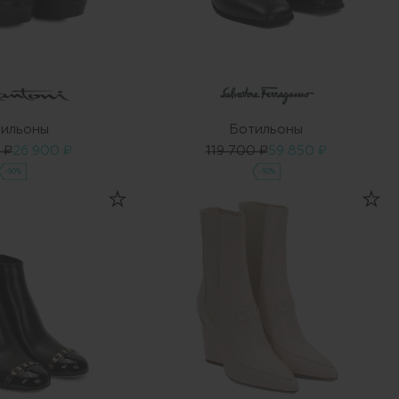
ильоны
Ботильоны
 ₽
26 900 ₽
119 700 ₽
59 850 ₽
-50%
-50%