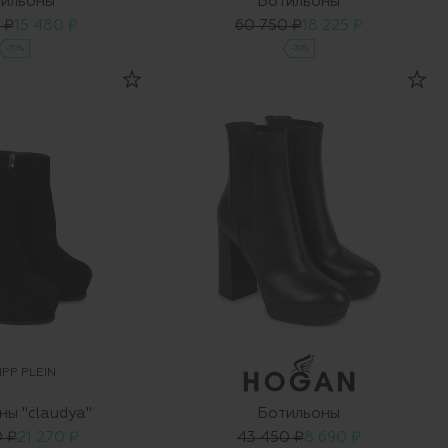
ильоны
Ботильоны
 ₽
15 480 ₽
60 750 ₽
18 225 ₽
-70%
-70%
IPP PLEIN
ны "claudya"
Ботильоны
0 ₽
21 270 ₽
43 450 ₽
8 690 ₽