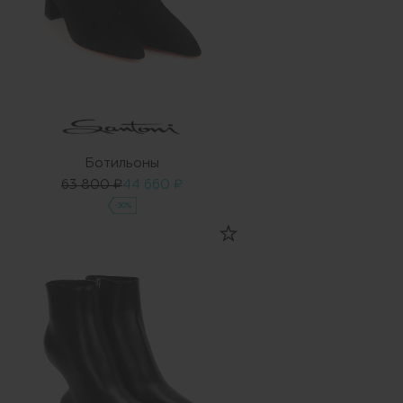
Ботильоны
63 800 ₽
44 660 ₽
-30%