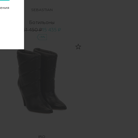
чения
SEBASTIAN
Ботильоны
51 450 ₽
15 435 ₽
-70%
IRO