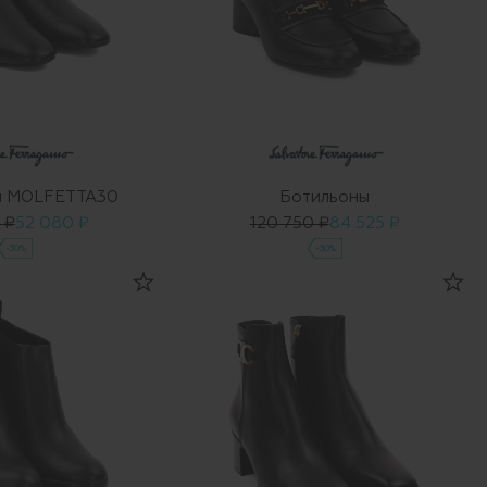
ы MOLFETTA30
Ботильоны
 ₽
52 080 ₽
120 750 ₽
84 525 ₽
-30%
-30%