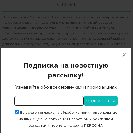
О ТОВАРЕ
Платье-туника Marina Rinaldi выполнено из лёгкого полупрозрачного
материала с крупным цветочным рисунком, который создаёт
запоминающийся художественный акцент. Свободный силуэт
обеспечивает комфорт и изящно струится при движении, а аккуратная
застёжка на пуговицы добавляет женственности. Идеальный выбор
для летних прогулок, отдыха у моря или расслабленных выходов в
свет.
Бренд
MARINA RINALDI
Подписка на новостную
Цвет
коричневый
рассылку!
Состав
100% рами
Узнавайте обо всех новинках и промоакциях
Страна дизайна
Италия
Артикул
2517231152600
Выражаю согласие на обработку моих персональных
данных с целью получения новостной и рекламной
Бесплатная примерка в пункте выдачи
рассылки интернета-магазина ПЕРСОНА.
Примерка при доставке торговым представителем