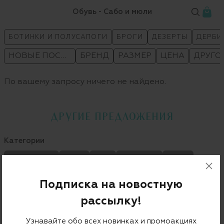
Обувь - Сабо и мюли
БОТИНКИ И ПОЛУСАПОГИ
БРОГИ
ДЕЗЕРТЫ
ДЕРБИ
НОВЫЕ ПОСТУПЛЕНИЯ
БРЕНД
РАЗМЕР
ЦЕНА
ДРУГО
По вашему запросу ничего не найдено.
ДРУГИЕ ПРЕДЛОЖЕНИЯ
Категории
ЭСПАДРИЛЬИ
ЧЕЛСИ
КЕДЫ
САНДАЛИИ
ДЕРБИ
МОНКИ
БРОГИ
САБО И МЮЛИ
БОТИНКИ И ПОЛУСАПОГИ
Подписка на новостную
МОКАСИНЫ
рассылку!
Узнавайте обо всех новинках и промоакциях