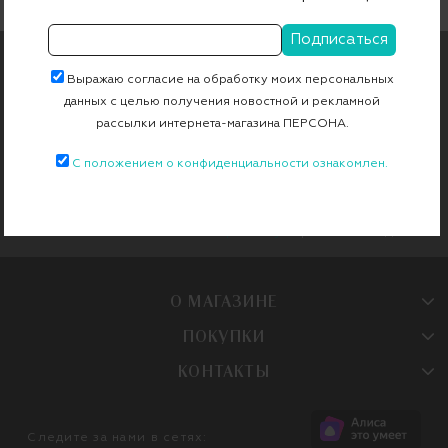
ПОДПИШИТЕСЬ НА РАССЫЛКУ
Выражаю согласие на обработку моих персональных
данных с целью получения новостной и рекламной
Чтобы первыми узнавать об эксклюзивных новинках и
специальных предложениях
рассылки интернета-магазина ПЕРСОНА.
С положением о конфиденциальности ознакомлен.
Продолжая, вы даете
согласие на
Женское
Мужское
обработку
персональных данных
О МАГАЗИНЕ
ПОКУПКИ
КОНТАКТЫ
Следите за нами в сетях: