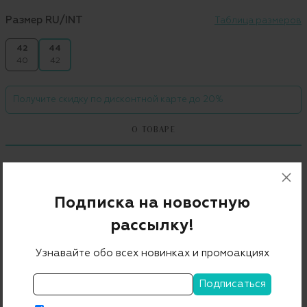
Размер RU/INT
Таблица размеров
42
44
40
42
Получите скидку по дисконтной карте до 20%
О ТОВАРЕ
Бренд
HETREGO
Цвет
голубой
Подписка на новостную
Состав
100% полиамид
рассылку!
Страна дизайна
Италия
Узнавайте обо всех новинках и промоакциях
Страна производства
Китай
Артикул
8L750