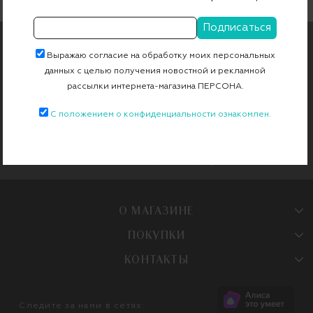
ПОДПИШИТЕСЬ НА РАССЫЛКУ
Выражаю согласие на обработку моих персональных
данных с целью получения новостной и рекламной
Чтобы первыми узнавать об эксклюзивных новинках и
специальных предложениях
рассылки интернета-магазина ПЕРСОНА.
С положением о конфиденциальности ознакомлен.
Продолжая, вы даете
согласие на
Женское
Мужское
обработку
персональных данных
О МАГАЗИНЕ
ПОКУПКИ
КОНТАКТЫ
Следите за нами в сетях: