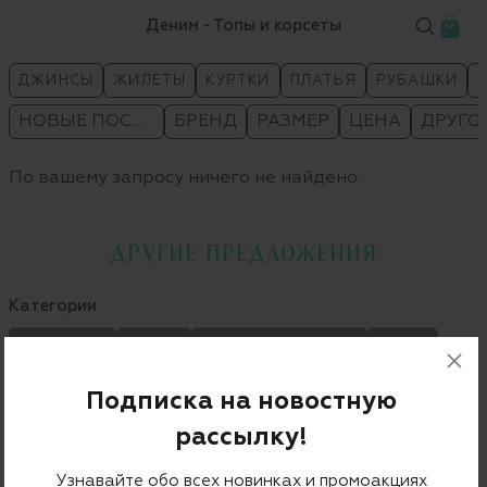
Деним - Топы и корсеты
ДЖИНСЫ
ЖИЛЕТЫ
КУРТКИ
ПЛАТЬЯ
РУБАШКИ
НОВЫЕ ПОСТУПЛЕНИЯ
БРЕНД
РАЗМЕР
ЦЕНА
ДРУГО
По вашему запросу ничего не найдено.
ДРУГИЕ ПРЕДЛОЖЕНИЯ
Категории
ТОЛСТОВКИ
ШОРТЫ
ЖАКЕТЫ И КОСТЮМЫ
БРЮКИ
СПОРТИВНАЯ ОДЕЖДА
ВЕРХНЯЯ ОДЕЖДА
Подписка на новостную
КОМБИНЕЗОНЫ
ЮБКИ
РУБАШКИ И БЛУЗЫ
БЕЛЬЕ
рассылку!
Узнавайте обо всех новинках и промоакциях