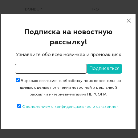
DONDUP
IRO
Платье
Платье
37 300 ₽
11 190 ₽
63 860 ₽
19 158 ₽
Подписка на новостную
-70%
-70%
рассылку!
Узнавайте обо всех новинках и промоакциях
Выражаю согласие на обработку моих персональных
данных с целью получения новостной и рекламной
рассылки интернета-магазина ПЕРСОНА.
IRO
IRO
С положением о конфиденциальности ознакомлен.
Платье
Платье
53 330 ₽
15 999 ₽
40 230 ₽
12 069 ₽
-70%
-70%