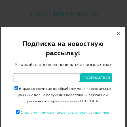
ДРУГИЕ ПРЕДЛОЖЕНИЯ
Бренды
TORY BURCH
AGNONA
SALVATORE FERRAGAMO
Подписка на новостную
LORENA ANTONIAZZI
ESCADA
DSQUARED2
рассылку!
MARINA RINALDI
EMPORIO ARMANI
ZADIGVOLTAIRE
Узнавайте обо всех новинках и промоакциях
LAUREL
Категории
Выражаю согласие на обработку моих персональных
данных с целью получения новостной и рекламной
ПЕРЧАТКИ
ОЧКИ
ЗОНТЫ
АКСЕССУАРЫ ИЗ КОЖИ
рассылки интернета-магазина ПЕРСОНА.
ГОЛОВНЫЕ УБОРЫ
СУМКИ И РЮКЗАКИ
УКРАШЕНИЯ
С положением о конфиденциальности ознакомлен.
РЕМНИ
ШАРФЫ И ПЛАТКИ