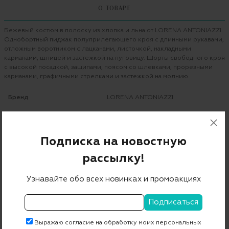
О ТОВАРЕ
Бежевый костюм в полоску из хлопка и льна от LORENA ANTONIAZZI.
Однобортный пиджак полуприлегающего кроя с длинными рукавами,
отложным воротником с лацканами, листочкой, накладными
карманами, шлицей и застежкой на пуговицу. Шорты свободного кроя
с высокой посадкой, защипами, поясом со шлевками, прорезными
карманами, графичными стрелками и застежкой на молнию.
Бренд
LORENA ANTONIAZZI
Цвет
светло-коричневый
Состав
73% хлопок 27% лен
Подписка на новостную
Страна дизайна
Италия
рассылку!
Страна производства
Италия
Узнавайте обо всех новинках и промоакциях
Артикул
E2227GA02B_PA51A/3712
Бесплатная примерка в пункте выдачи
Выражаю согласие на обработку моих персональных