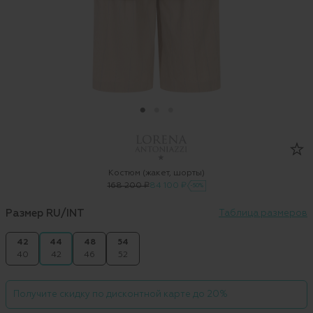
Костюм (жакет, шорты)
168 200 ₽
84 100 ₽
-50%
Размер RU/INT
Таблица размеров
42
44
48
54
40
42
46
52
Получите скидку по дисконтной карте до 20%