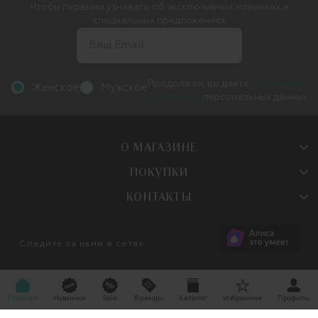
Чтобы первыми узнавать об эксклюзивных новинках и
специальных предложениях
Продолжая, вы даете
согласие на
Женское
Мужское
обработку
персональных данных
О МАГАЗИНЕ
ПОКУПКИ
КОНТАКТЫ
Следите за нами в сетях:
Главная
Новинки
Sale
Бренды
Каталог
Избранное
Профиль