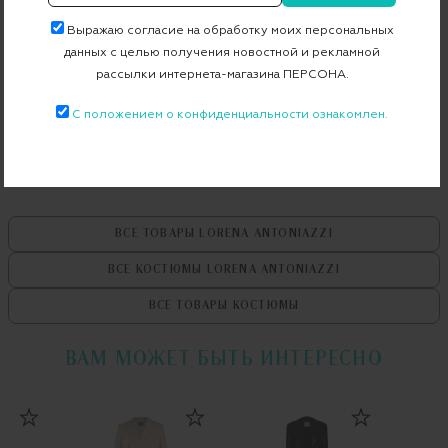
Артикул
P2241GI03A_PA80A/3180
Выражаю согласие на обработку моих персональных
данных с целью получения новостной и рекламной
рассылки интернета-магазина ПЕРСОНА.
Бесплатная примерка в пункте выдачи
С положением о конфиденциальности ознакомлен.
Примерка при доставке торговым представителем
ВСЕ ТОВАРЫ
LORENA ANTONIAZZI
ВСЕ КОСТЮМЫ
LORENA ANTONIAZZI
ВСЕ ТОВАРЫ
КОСТЮМЫ
ВАМ МОЖЕТ БЫТЬ ИНТЕРЕСНО