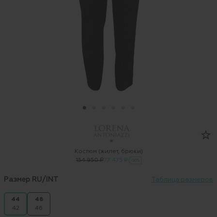
Костюм (жилет, брюки)
154 950 ₽
77 475 ₽
-50%
Размер RU/INT
Таблица размеров
44
48
42
46