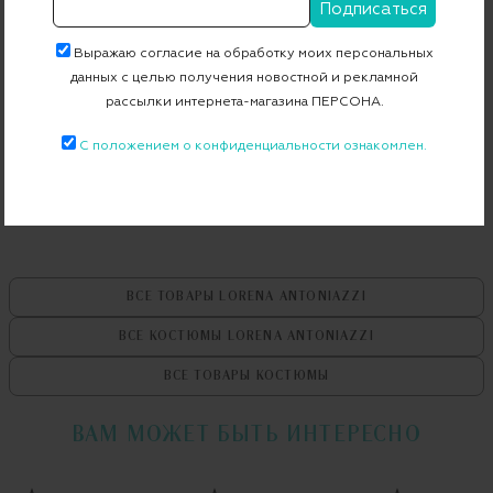
Страна производства
Италия
Выражаю согласие на обработку моих персональных
Артикул
A2137GA03A_A2138GO09/3539
данных с целью получения новостной и рекламной
рассылки интернета-магазина ПЕРСОНА.
Бесплатная примерка в пункте выдачи
С положением о конфиденциальности ознакомлен.
Примерка при доставке торговым представителем
ВСЕ ТОВАРЫ
LORENA ANTONIAZZI
ВСЕ КОСТЮМЫ
LORENA ANTONIAZZI
ВСЕ ТОВАРЫ
КОСТЮМЫ
ВАМ МОЖЕТ БЫТЬ ИНТЕРЕСНО