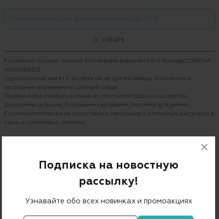
Получите скидку по дисконтной карте до 20%
О ТОВАРЕ
Костюм из осенне-зимней коллекции итальянского бренда LORENA
ANTONIAZZI.
Однобортный жакет с застежкой на три пуговицы, боковыми и
нагрудным карманами и шлицей сзади.
Прямая юбка комбинирована из текстилей разной расцветки,
дополнена шлицей, боковыми карманами, петлями для ремня.
Костюм изготовлен из шерстяного материала с клетчатым рисунком в
серо-коричневых оттенках.
Состав второй ткани юбки: 97% шерсть 3% эластан.
Бренд
LORENA ANTONIAZZI
Подписка на новостную
Цвет
темно-серый
рассылку!
Состав
96% шерсть 4% эластан
Узнавайте обо всех новинках и промоакциях
Страна дизайна
Италия