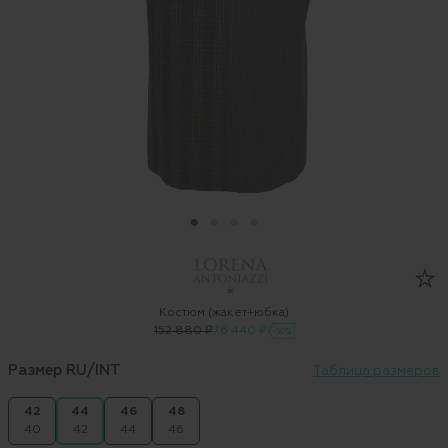
Костюм (жакет+юбка)
152 880 ₽
76 440 ₽
-50%
Размер RU/INT
Таблица размеров
42
44
46
48
40
42
44
46