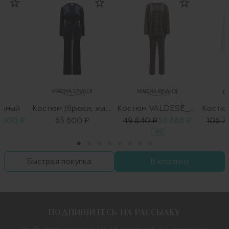
D
ючный
Костюм (брюки, жакет)
Костюм VALDESE_OCULATO
 000 ₽
63 600 ₽
49 840 ₽
34 888 ₽
106 7
-30%
Быстрая покупка
В корзину
ПОДПИШИТЕСЬ НА РАССЫЛКУ