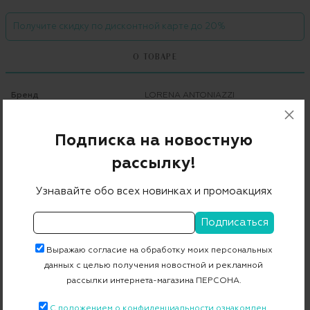
Получите скидку по дисконтной карте до 20%
О ТОВАРЕ
Бренд
LORENA ANTONIAZZI
Цвет
серый
Подписка на новостную
Состав
98% шерсть 2% эластан
рассылку!
Страна дизайна
Италия
Страна производства
Италия
Узнавайте обо всех новинках и промоакциях
Артикул
LP36GA2_LP36PA38/3048
Выражаю согласие на обработку моих персональных
Бесплатная примерка в пункте выдачи
данных с целью получения новостной и рекламной
рассылки интернета-магазина ПЕРСОНА.
Примерка при доставке торговым представителем
С положением о конфиденциальности ознакомлен.