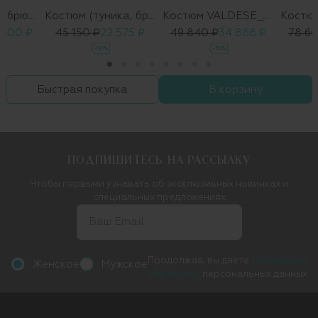
Костюм(жакет,брюки)
Костюм (туника, брюки)
Костюм VALDESE_OCULATO
 600 ₽
45 150 ₽
22 575 ₽
49 840 ₽
34 888 ₽
78 60
-50%
-30%
Быстрая покупка
В корзину
ПОДПИШИТЕСЬ НА РАССЫЛКУ
Чтобы первыми узнавать об эксклюзивных новинках и
специальных предложениях
Продолжая, вы даете
согласие на
Женское
Мужское
обработку
персональных данных