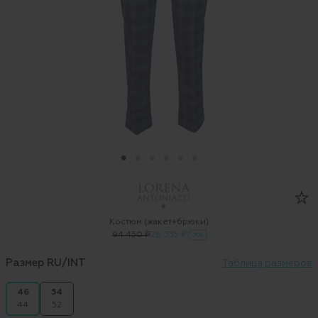
Костюм (жакет+брюки)
94 450 ₽
28 335 ₽
-70%
Размер RU/INT
Таблица размеров
46
54
44
52