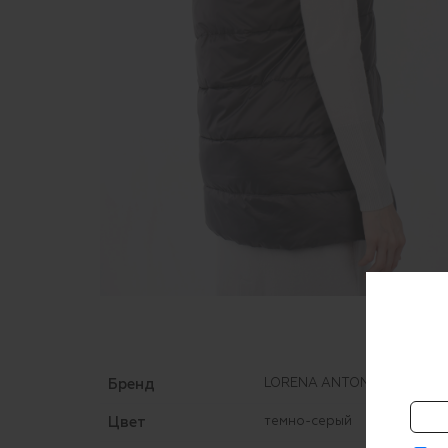
Бренд
LORENA ANTONIAZZI
Цвет
темно-серый