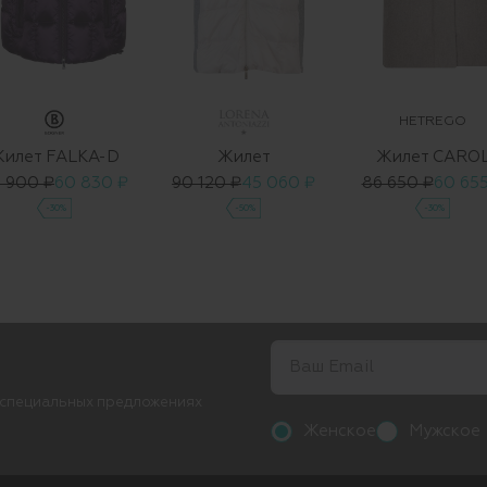
HETREGO
илет FALKA-D
Жилет
Жилет CARO
 900 ₽
60 830 ₽
90 120 ₽
45 060 ₽
86 650 ₽
60 655
-30%
-50%
-30%
 специальных предложениях
Женское
Мужское