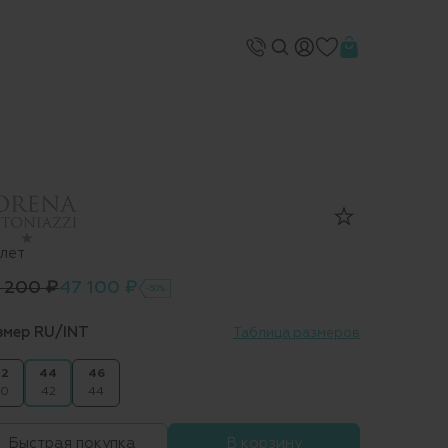
лет
 200 ₽
47 100 ₽
-50%
змер RU/INT
Таблица размеров
2
44
46
0
42
44
Быстрая покупка
В корзину