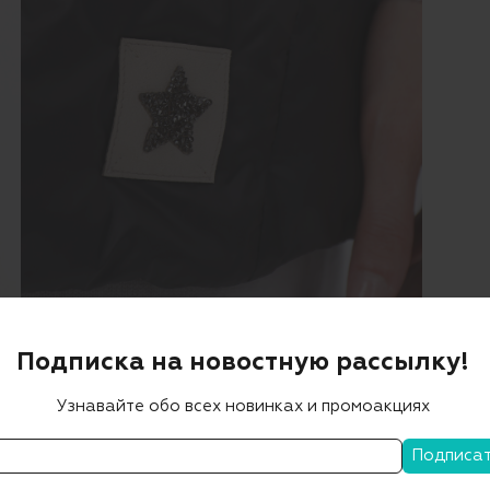
Подписка на новостную рассылку!
Узнавайте обо всех новинках и промоакциях
Описание
Наполнитель: 100% полиэстер
Жилет бренда LORENA ANTONIAZZI выполнен в темно-
сером цвете, имеет длинный покрой, который закрывает