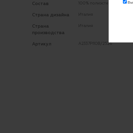
Выр
Состав
100% полиэстер
Страна дизайна
Италия
Страна
Италия
производства
Артикул
A2337PI10B/2526