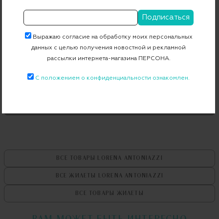
Состав
100% полиэстер
Страна дизайна
Италия
Страна производства
Италия
Выражаю согласие на обработку моих персональных
данных с целью получения новостной и рекламной
Артикул
A2115PI10A/3252
рассылки интернета-магазина ПЕРСОНА.
С положением о конфиденциальности ознакомлен.
Бесплатная примерка в пункте выдачи
Примерка при доставке торговым представителем
ВСЕ ТОВАРЫ
LORENA ANTONIAZZI
ВСЕ ЖИЛЕТЫ
LORENA ANTONIAZZI
ВСЕ ТОВАРЫ
ЖИЛЕТЫ