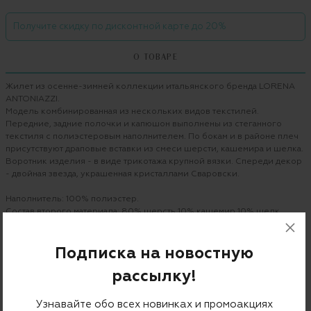
Получите скидку по дисконтной карте до 20%
О ТОВАРЕ
Жилет из осенне-зимней коллекции итальянского бренда LORENA
ANTONIAZZI.
Модель комбинированная из нескольких видов текстилей.
Передние, задние полочки и капюшон выполнены из стеганного
текстиля с полиэстеровым наполнителем. По бокам и в районе плеч
присутствуют драповые вставки из смеси шерсти, кашемира и шелка.
Воротник изделия - в виде трикотажа крупной вязки. Спереди декор
- двойная звезда, украшенная кристаллами Сваровски.
Наполнитель: 100% полиэстер.
Состав второго материала: 80% шерсть 10% кашемир 10% шелк.
Трикотажные вставки: 73% шерсть 9% шелк 9% кашемир 7% вискоза
2% полиэстер.
Подписка на новостную
Бренд
LORENA ANTONIAZZI
рассылку!
Цвет
бежевый
Узнавайте обо всех новинках и промоакциях