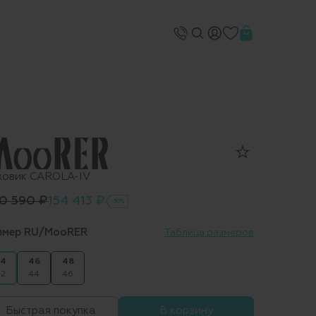
ховик CAROLA-IV
0 590 ₽
154 413 ₽
-30%
змер RU/MooRER
Таблица размеров
4
46
48
2
44
46
Быстрая покупка
В корзину