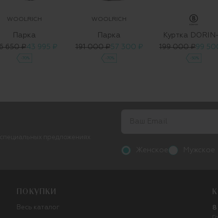
WOOLRICH
WOOLRICH
Парка
Парка
Куртка DORIN
6 650 ₽
43 995 ₽
191 000 ₽
57 300 ₽
199 000 ₽
99 50
-70%
-70%
-50%
 специальных предложениях
Женское
Мужское
ПОКУПКИ
К
Весь каталог
8
Г