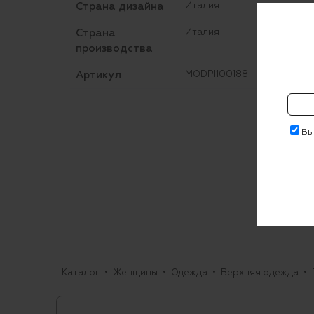
Страна дизайна
Италия
Страна
Италия
производства
Артикул
MODPI100188
Выр
Каталог
Женщины
Одежда
Верхняя одежда