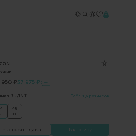
CON
ховик
5 950 ₽
57 975 ₽
-50%
змер RU/INT
Таблица размеров
4
46
S
M
Быстрая покупка
В корзину