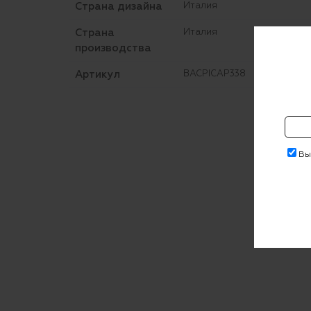
Страна дизайна
Италия
Страна
Италия
производства
Артикул
BACPICAP338
Выр