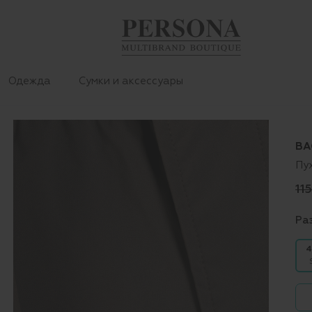
Одежда
Сумки и аксессуары
BA
Пу
11
Ра
4