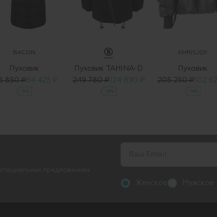
BACON
KHRISJOY
Пуховик
Пуховик TAHINA-D
Пуховик
8 850 ₽
64 425 ₽
249 780 ₽
124 890 ₽
205 250 ₽
102 62
-50%
-50%
-50%
 специальных предложениях
Женское
Мужское