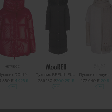
HETREGO
Пуховик DOLLY
Пуховик BREUIL-FUR-STP
9 850 ₽
14 925 ₽
286 130 ₽
200 291 ₽
172 640 ₽
120 84
-50%
-30%
-30%