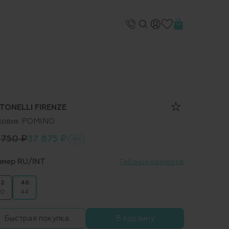
TONELLI FIRENZE
ховик POMINO
 750 ₽
37 875 ₽
-50%
змер RU/INT
Таблица размеров
2
46
0
44
Быстрая покупка
В корзину