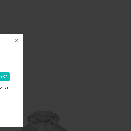
чения