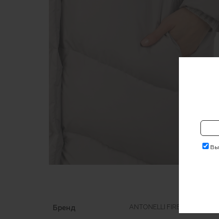
Выр
Бренд
ANTONELLI FIRENZE