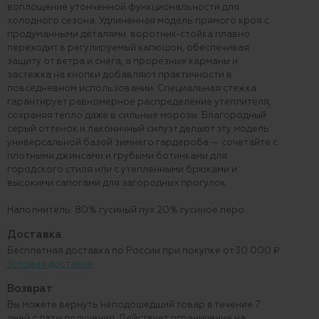
воплощение утонченной функциональности для
холодного сезона. Удлиненная модель прямого кроя с
продуманными деталями: воротник-стойка плавно
переходит в регулируемый капюшон, обеспечивая
защиту от ветра и снега, а прорезные карманы и
застежка на кнопки добавляют практичности в
повседневном использовании. Специальная стежка
гарантирует равномерное распределение утеплителя,
сохраняя тепло даже в сильные морозы. Благородный
серый оттенок и лаконичный силуэт делают эту модель
универсальной базой зимнего гардероба — сочетайте с
плотными джинсами и грубыми ботинками для
городского стиля или с утепленными брюками и
высокими сапогами для загородных прогулок.
Наполнитель: 80% гусиный пух 20% гусиное перо.
Доставка
Бесплатная доставка по России при покупке от 30 000 ₽.
Условия доставки
Возврат
Вы можете вернуть неподошедший товар в течение 7
дней с даты получения. Действует ограничение на