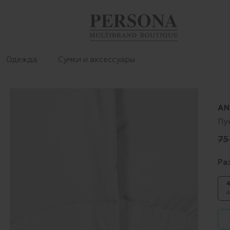
Одежда
Сумки и аксессуары
AN
Пу
75
Ра
4
4