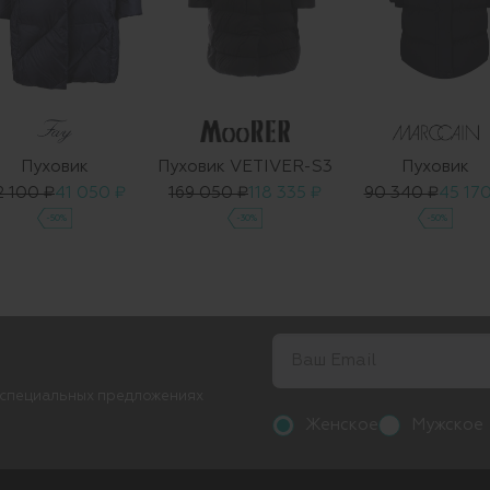
Пуховик
Пуховик VETIVER-S3
Пуховик
2 100 ₽
41 050 ₽
169 050 ₽
118 335 ₽
90 340 ₽
45 170
-50%
-30%
-50%
 специальных предложениях
Женское
Мужское