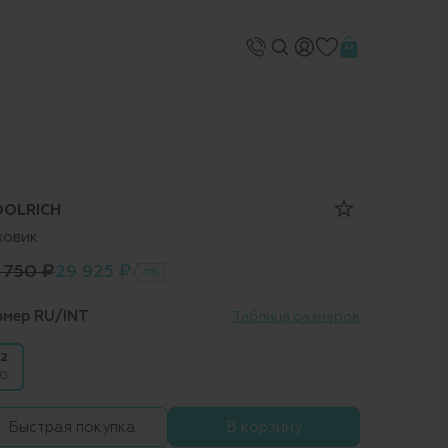
OLRICH
ховик
 750 ₽
29 925 ₽
-70%
змер RU/INT
Таблица размеров
2
0
Быстрая покупка
В корзину