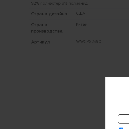
92% полиэстер 8% полиамид
Страна дизайна
США
Страна
Китай
производства
Артикул
WWCPS2390