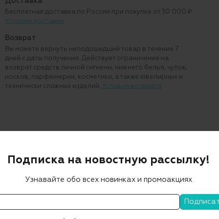
Доставка
Бесплатная доставка по России при покупке от 30 000 ₽.
Условия доставки
Возврат
Вы можете вернуть неподошедший товар в течение 7
дней с даты получения. Действует ограничение на
возврат средств личной гигиены, нижнего белья, чулок,
носков, парфюмерии, косметики, а также ювелирных и
технически сложных изделий.
Условия возврата
Подписка на новостную рассылку!
Узнавайте обо всех новинках и промоакциях