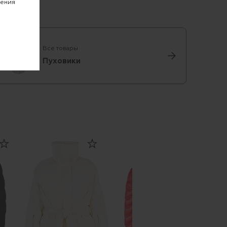
чения
Все товары
Пуховики