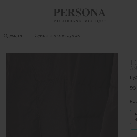
Одежда
Сумки и аксессуары
Ку
95
Ра
4
4