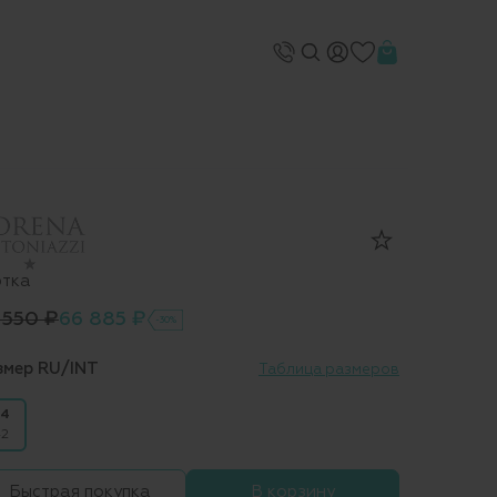
ртка
 550 ₽
66 885 ₽
-30%
змер RU/INT
Таблица размеров
4
2
Быстрая покупка
В корзину