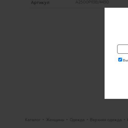
Артикул
A2500PI13B/4430
Выр
Каталог
Женщины
Одежда
Верхняя одежда