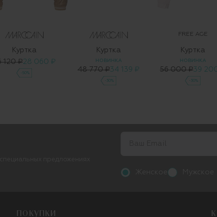
FREE AGE
Куртка
Куртка
Куртка
6 120 ₽
28 060 ₽
НОВИНКА
НОВИНКА
48 770 ₽
34 139 ₽
56 000 ₽
39 20
-50%
-30%
-30%
 специальных предложениях
Женское
Мужское
ПОКУПКИ
К