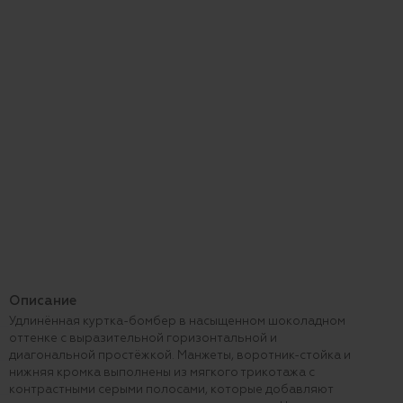
Описание
Удлинённая куртка-бомбер в насыщенном шоколадном
оттенке с выразительной горизонтальной и
диагональной простёжкой. Манжеты, воротник-стойка и
нижняя кромка выполнены из мягкого трикотажа с
контрастными серыми полосами, которые добавляют