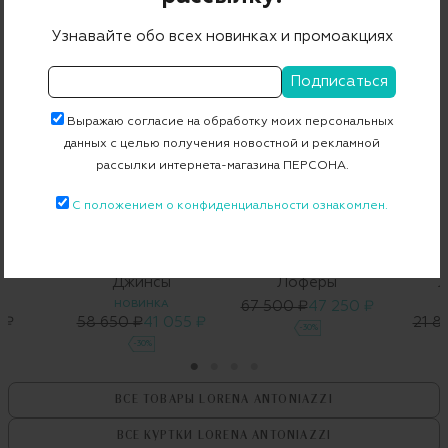
С ЧЕМ НОСИТЬ
Узнавайте обо всех новинках и промоакциях
Выражаю согласие на обработку моих персональных
данных с целью получения новостной и рекламной
рассылки интернета-магазина ПЕРСОНА.
С положением о конфиденциальности ознакомлен.
&
A
Джинсы
Лоферы
Л
А
НОВИНКА
67 500 ₽
47 250 ₽
 ₽
58 650 ₽
41 055 ₽
21 8
-30%
-30%
ВСЕ ТОВАРЫ
LORENA ANTONIAZZI
ВСЕ КУРТКИ
LORENA ANTONIAZZI