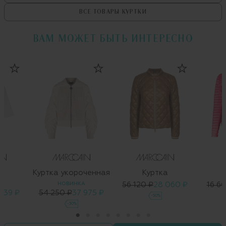
ВСЕ ТОВАРЫ
КУРТКИ
ВАМ МОЖЕТ БЫТЬ ИНТЕРЕСНО
а
Куртка укороченная
Куртка
А
НОВИНКА
56 120 ₽
28 060 ₽
16 6
 139 ₽
54 250 ₽
37 975 ₽
-50%
-30%