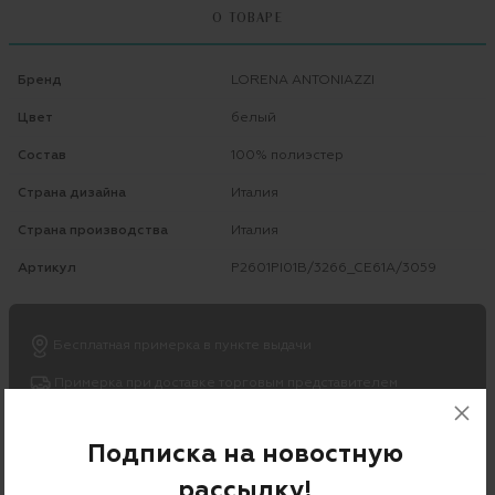
О ТОВАРЕ
Бренд
LORENA ANTONIAZZI
Цвет
белый
Состав
100% полиэстер
Страна дизайна
Италия
Страна производства
Италия
Артикул
P2601PI01B/3266_CE61A/3059
Бесплатная примерка в пункте выдачи
Примерка при доставке торговым представителем
Подписка на новостную
рассылку!