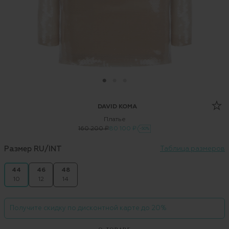
DAVID KOMA
Платье
160 200 ₽
80 100 ₽
-50%
Размер RU/INT
Таблица размеров
44
46
48
10
12
14
Получите скидку по дисконтной карте до 20%